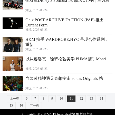
优衣库Disney x Formula 1® 联名UT系列 三方联
潮流 2026-06-24
On x POST ARCHIVE FACTION (PAF) 推出
Current Form
潮流 2026-06-23
H&M 携手 WARDROBE.NYC 呈现合作系列，
重新
潮流 2026-06-23
以从容姿态，诠释松弛美学 PUMA携手Mond
潮流 2026-06-23
当绿茵精神遇见奇想宇宙 adidas Originals 携
潮流 2026-06-23
上一页
6
7
8
9
10
11
12
13
14
15
16
下一页
Copyright © 2002-2019 freestyle潮流网 版权所有