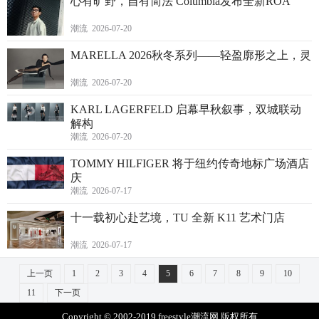
心有旷野，自有简法 Columbia发布全新ROA
潮流 2026-07-20
MARELLA 2026秋冬系列——轻盈廓形之上，灵
潮流 2026-07-20
KARL LAGERFELD 启幕早秋叙事，双城联动
解构
潮流 2026-07-20
TOMMY HILFIGER 将于纽约传奇地标广场酒店
庆
潮流 2026-07-17
十一载初心赴艺境，TU 全新 K11 艺术门店
潮流 2026-07-17
上一页
1
2
3
4
5
6
7
8
9
10
11
下一页
Copyright © 2002-2019 freestyle潮流网 版权所有