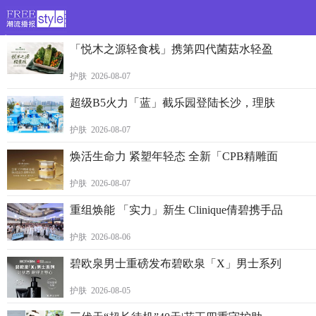
>
「悦木之源轻食栈」携第四代菌菇水轻盈
护肤 2026-08-07
超级B5火力「蓝」截乐园登陆长沙，理肤
护肤 2026-08-07
焕活生命力 紧塑年轻态 全新「CPB精雕面
护肤 2026-08-07
重组焕能 「实力」新生 Clinique倩碧携手品
护肤 2026-08-06
碧欧泉男士重磅发布碧欧泉「X」男士系列
护肤 2026-08-05