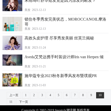
宋雨琦叶舒华短发竟是因为漂发到断发？
美发 2023-12-13
锁住冬季秀发完美状态，MOROCCANOIL摩洛
哥
美发 2023-12-13
高效头皮护理 尽享秀发美丽 丝芙兰揭秘
美发 2023-11-24
Aveda艾梵达携手时装设计师Iris van Herpen 倾
美发 2023-11-21
施华蔻专业2023秋冬新季风发布暨璞观PR
美发 2023-11-03
上一页
1
2
3
4
5
6
7
8
9
10
11
下一页
Copyright © 2002-2019 freestyle潮流网 版权所有