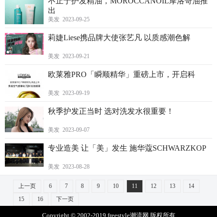
不止于护发精油，MOROCCANOIL摩洛哥油推
出
美发 2023-09-25
莉婕Liese携品牌大使张艺凡 以质感潮色解
美发 2023-09-21
欧莱雅PRO「瞬顺精华」重磅上市，开启科
美发 2023-09-19
秋季护发正当时 选对洗发水很重要！
美发 2023-09-07
专业造美 让「美」发生 施华蔻SCHWARZKOP
美发 2023-08-28
上一页
6
7
8
9
10
11
12
13
14
15
16
下一页
Copyright © 2002-2019 freestyle潮流网 版权所有