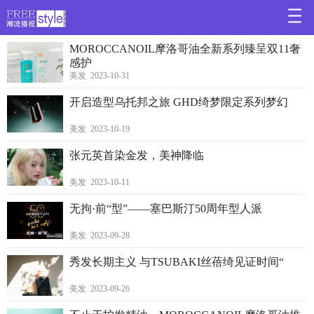
>
MOROCCANOIL摩洛哥油全新系列臻呈双11奢
感护
美发 2023-10-31
开启造型乌托邦之旅 GHD绮梦限定系列梦幻
美发 2023-10-19
张元英首染金发，美神降临
美发 2023-10-11
无拘·前“型”——塞巴斯汀50周年型人派
美发 2023-09-28
秀发长期主义 与TSUBAKI丝蓓绮见证时间“
美发 2023-09-26