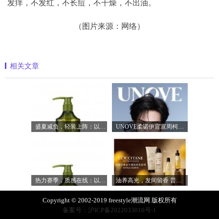
发痒，不发红，不长痘，不干燥，不出油。
（图片来源：网络）
相关文章
盛夏减负，轻装上阵：以臻品好物焕新生
UNOVE柔诺伊官宣周柯宇成为品牌护发代言
热力赛季，质感在线：以满分状态奔赴盛
油养高光，发间留香 普罗旺斯欧舒丹「黄
Copyright © 2002-2019 freestyle潮流网 版权所有
备案号：沪ICP备2022033016号-1