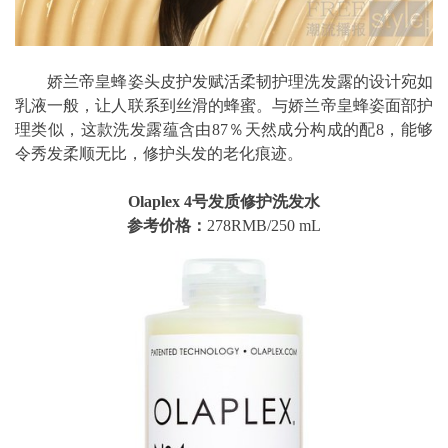
娇兰帝皇蜂姿头皮护发赋活柔韧护理洗发露的设计宛如
乳液一般，让人联系到丝滑的蜂蜜。与娇兰帝皇蜂姿面部护
理类似，这款洗发露蕴含由87％天然成分构成的配8，能够
令秀发柔顺无比，修护头发的老化痕迹。
Olaplex 4号发质修护洗发水
参考价格：
278RMB/250 mL