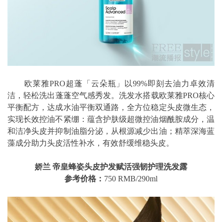
欧莱雅PRO超蓬「云朵瓶」以99%即刻去油力卓效清
洁，轻松洗出蓬蓬空气感秀发。洗发水搭载欧莱雅PRO核心
平衡配方，达成水油平衡双通路，全方位稳定头皮微生态，
实现长效控油不紧绷：蕴含护肤级超微控油烟酰胺成分，温
和洁净头皮并抑制油脂分泌，从根源减少出油；精萃深海蓝
藻成分助力头皮活性补水，有效舒缓维稳头皮。
娇兰 帝皇蜂姿头皮护发赋活强韧护理洗发露
参考价格：
750 RMB/290ml