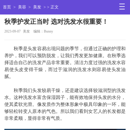
首页
>
美容
>
美发
> > 正文
秋季护发正当时 选对洗发水很重要！
2023-09-07
美发
编辑：Bunny
秋季是头发容易出现问题的季节，但通过正确的护理和
养护，我们可以预防脱发，让我们秀发更加健康。在秋季选
择适合自己的洗发产品非常重要。清洁力度过强的洗发水容
易使头皮变得干燥，而过于滋润的洗发水则容易使头发油
腻。
秋季我们头发较易干燥，还是建议选择较滋润型的洗发
水。这种洗发水富含保湿因子，能有效地保持头发的水分，
使其柔软光滑。像发质作为整体形象中极具印象的一环，能
够轻松转变人原本的气色。所以我们看到女艺人的长发都是
非常柔顺，显得非常有气质。