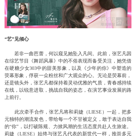
“艺”见倾心
若非一曲芭蕾，何以窥见她坠入凡间。此前，张艺凡因
在综艺节目《舞蹈风暴》中的不俗表现而备受关注，她凭借
在硬糖少女303中的甜美形象，以及《少年的你》中塑造的
荧幕形象，俘获一众粉丝和广大观众的心。无论是荧幕前，
还是镜头外，张艺凡都保持着灵动优雅的气质，青春感持续
在线，以锐意进取，挑战自我的姿态，在演艺事业发展的路
上前行。
此次牵手合作，张艺凡将和莉婕（LIESE）一起，把多
元独特的潮流发色，带给每一个不甘被定义，敢于表达自我
的“你”，以打破陈规、力掀风潮的生活态度共赴人生旅途。
莉婕（LIESE）始终与张艺凡代表的新世代一样，推崇多元