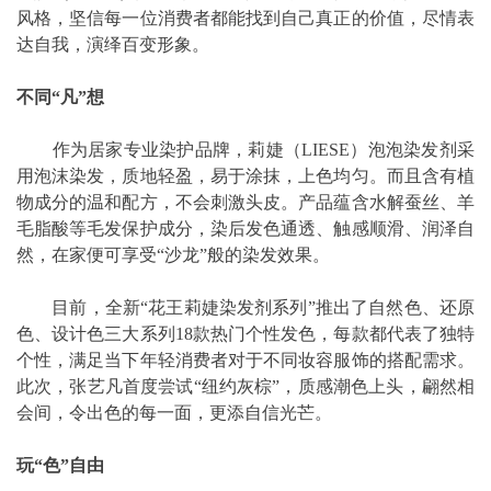
风格，坚信每一位消费者都能找到自己真正的价值，尽情表
达自我，演绎百变形象。
不同“凡”想
作为居家专业染护品牌，莉婕（LIESE）泡泡染发剂采
用泡沫染发，质地轻盈，易于涂抹，上色均匀。而且含有植
物成分的温和配方，不会刺激头皮。产品蕴含水解蚕丝、羊
毛脂酸等毛发保护成分，染后发色通透、触感顺滑、润泽自
然，在家便可享受“沙龙”般的染发效果。
目前，全新“花王莉婕染发剂系列”推出了自然色、还原
色、设计色三大系列18款热门个性发色，每款都代表了独特
个性，满足当下年轻消费者对于不同妆容服饰的搭配需求。
此次，张艺凡首度尝试“纽约灰棕”，质感潮色上头，翩然相
会间，令出色的每一面，更添自信光芒。
玩“色”自由