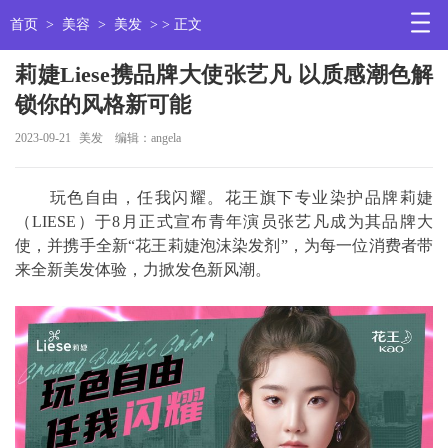
首页
>
美容
>
美发
> > 正文
莉婕Liese携品牌大使张艺凡 以质感潮色解
锁你的风格新可能
2023-09-21
美发
编辑：angela
玩色自由，任我闪耀。花王旗下专业染护品牌莉婕
（LIESE）于8月正式宣布青年演员张艺凡成为其品牌大
使，并携手全新“花王莉婕泡沫染发剂”，为每一位消费者带
来全新美发体验，力掀发色新风潮。