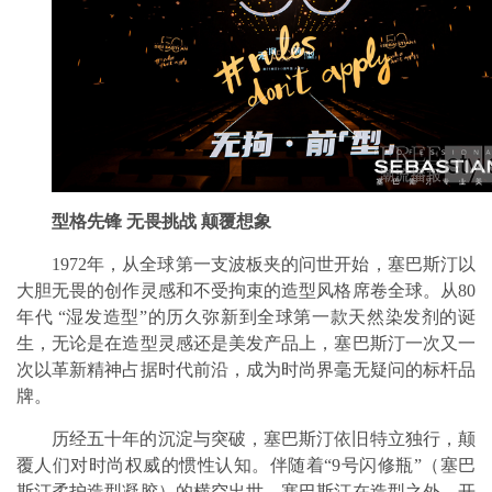
型格先锋 无畏挑战 颠覆想象
1972年，从全球第一支波板夹的问世开始，塞巴斯汀以
大胆无畏的创作灵感和不受拘束的造型风格席卷全球。从80
年代 “湿发造型”的历久弥新到全球第一款天然染发剂的诞
生，无论是在造型灵感还是美发产品上，塞巴斯汀一次又一
次以革新精神占据时代前沿，成为时尚界毫无疑问的标杆品
牌。
历经五十年的沉淀与突破，塞巴斯汀依旧特立独行，颠
覆人们对时尚权威的惯性认知。伴随着“9号闪修瓶”（塞巴
斯汀柔护造型凝胶）的横空出世，塞巴斯汀在造型之外，开