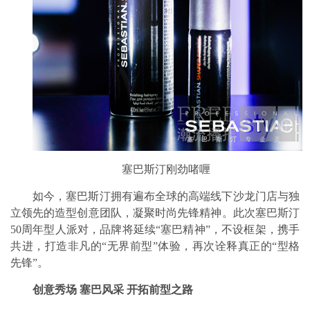
塞巴斯汀刚劲啫喱
如今，塞巴斯汀拥有遍布全球的高端线下沙龙门店与独
立领先的造型创意团队，凝聚时尚先锋精神。此次塞巴斯汀
50周年型人派对，品牌将延续“塞巴精神”，不设框架，携手
共进，打造非凡的“无界前型”体验，再次诠释真正的“型格
先锋”。
创意秀场 塞巴风采 开拓前型之路