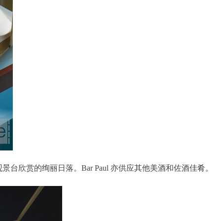
如可从观景台欣赏的绚丽日落。Bar Paul 亦供应其他美酒和佐酒佳肴。