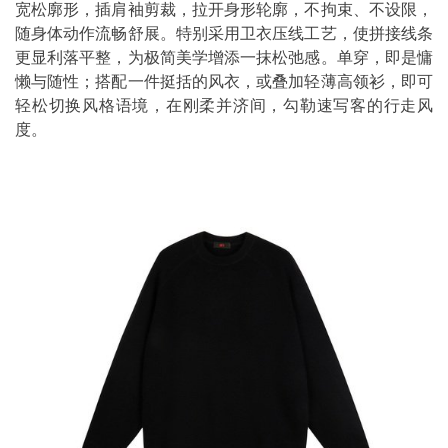
宽松廓形，插肩袖剪裁，拉开身形轮廓，不拘束、不设限，
随身体动作流畅舒展。特别采用卫衣压线工艺，使拼接线条
更显利落平整，为极简美学增添一抹松弛感。单穿，即是慵
懒与随性；搭配一件挺括的风衣，或叠加轻薄高领衫，即可
轻松切换风格语境，在刚柔并济间，勾勒速写客的行走风
度。