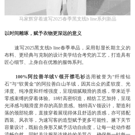
马家辉穿着速写2025春季黑支线b line系列新品
以时间雕琢，赋予衣物更深远的意义
速写2025黑支线b line春季单品，采用彰显长期主义的
布料、更经典与克制的设计美学结合考究的工艺，打造具有
匠心细节、上身自在优雅的服饰系列。
100%阿拉善羊绒V领开襟毛衫
选用被誉为“纤维钻
石”与“软黄金”的阿拉善白山羊绒，因其出众的柔软度、光
泽度、纯净度和纤维强度，呈现细腻顺滑的质感，带来近乎
零感束缚的穿着体验。18针高密织造，精纺工艺加持，呈现
光泽感与顺滑度并存的高阶质感。独特高V领设计，塑造利
落的颈部轮廓，直接穿着展现得体且舒适的质感，亦可搭配
西装、风衣等，为速写客的造型赋予更多可能性。腋下关节
容量设计，既贴合身形又赋予活动自由度，让每一处动作都
流畅自然，同时关注服装连接处的关节点，确保每一针每一