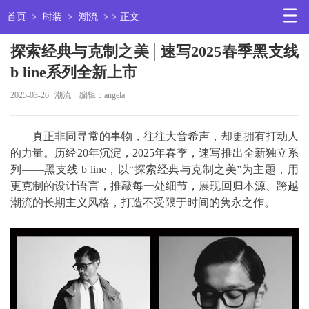
首页
>
时装
>
潮流
> > 正文
探索经典与克制之美│速写2025春季黑支线
b line系列全新上市
2025-03-26
潮流
编辑：angela
真正非同寻常的事物，往往大音希声，却更拥有打动人
的力量。历经20年沉淀，2025年春季，速写推出全新独立系
列——黑支线 b line，以“探索经典与克制之美”为主题，用
更克制的设计语言，推敲每一处细节，展现回归本源、跨越
潮流的长期主义风格，打造不受限于时间的隽永之作。