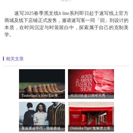
速写2025春季黑支线b line系列即日起于速写线上官方
商城及线下店铺正式发售，邀请速写客一同「回」到设计的
本质，在时间沉淀与时装留白中，探索属于自己的克制美
学。
相关文章
Timberland x New Era 推出全新联名系列，以经
JUZUI玖姿25周年大秀「循光新生」 光起二
重返黄金年代，致敬赛道传奇 PUMA携手M
Onitsuka Tiger 鬼塚虎上海环贸 iapm 概念店盛