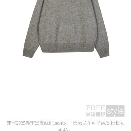
速写2025春季黑支线b line系列「巴素兰羊毛羊绒宽松长袖
毛衫」