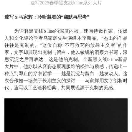
速写2025春季黑支线b line系列大片
速写 x 马家辉：聆听慧者的“幽默再思考”
为诠释黑支线b line的深度内核，速写特邀作家、传媒
人和文化评论学者马家辉先生演绎本季新品。“杰出的作品
往往是克制的。”这位自称“不可救药的放肆主义者”的作
家，文字却展现出克制与留白，他以敏锐的洞察力书写，深
思沉淀之后再表达，这是他的克制。全新黑支线b line新品
大片中，他亦以从容姿态展现服饰的松弛与质感，传递出一
种点到即止的穿衣哲学——越是沉淀与留白，越发动人。这
次合作如一场关于长期主义的探讨——马家辉用文字剖析时
代，速写以工艺诠释经典，共同展现源于克制的美感。