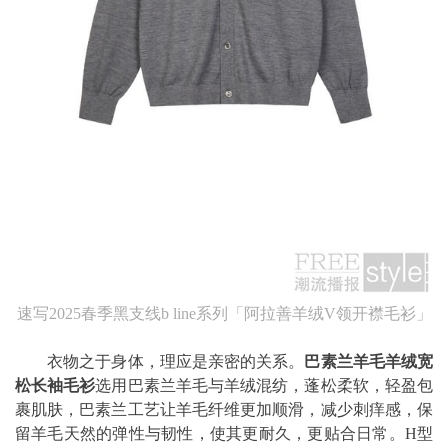
速写2025春季黑支线b line系列「阿拉善羊绒V领开襟毛衫」
衣物之于身体，理应是亲密的关系。
巴素兰羊毛羊绒宽
松长袖毛衫
选用巴素兰羊毛与羊绒混纺，蓬松柔软，轻盈包
裹肌肤，巴素兰工艺让羊毛纤维更加顺滑，减少刺痒感，保
留羊毛天然的弹性与韧性，使其更耐久，更贴合日常。H型