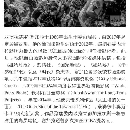
亚历杭德罗·塞加拉于1989年出生于委内瑞拉，自2017年起
定居墨西哥。他的新闻摄影生涯始于2012年，最初在委内瑞
拉影响力最大的报纸《Últimas Noticias》担任摄影记者。此
后，他以自由摄影师身份为多家国际知名媒体供稿，包括
《纽约时报》、彭博社、《国家地理》、《纽约客》、《华
盛顿邮报》以及《时代》杂志等。塞加拉曾多次荣获摄影奖
项，其中包括2017年获得Getty编辑类资助奖（Getty Editorial
Grant），2019年和2024年两度获得世界新闻摄影奖（World
Press Photo）长期项目全球奖（Global Award for Long-Term
Projects）。早在2014年，他便凭借系列作品《大卫塔的另一
面》（The Other Side of the Tower of David），获得徕卡奥斯
卡·巴纳克新人奖，作品聚焦委内瑞拉首都加拉加斯一栋被
占用的高层建筑。塞加拉还曾多次担任LOBA提名人。