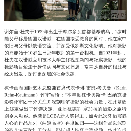
谢尔盖·杜夫于1999年出生于摩尔多瓦首都基希讷乌，1岁时
随父母移居德国汉诺威。在德国接受教育的同时，他在家中
依旧与父母以俄语交流，并深受俄罗斯文化影响。他对摄影
的兴趣始于10岁生日那年收到的第一台相机。自2021年起，
杜夫在汉诺威应用技术大学主修视觉新闻与纪实摄影。他的
摄影项目聚焦于身份认同与文化归属，常常从自身的根源与
经历出发，探讨更深层的社会议题。
徕卡画廊国际艺术总监兼首席代表卡琳·雷恩-考夫曼（Karin
Rehn-Kaufmann）评审寄语：“本年度徕卡奥斯卡·巴纳克摄
影奖评审团十分关注并深刻理解摄影的社会力量，在此基础
上郑重做出了评选决定。亚历杭德罗·塞加拉的摄影之旅特
别令人动容。他曾是LOBA新人奖得主，如今此次凭借震撼
人心的作品系列《两道高墙》再度回归——这组作品以深刻
的视觉语言探讨了分裂、移民和人性尊严等议题。他此次成