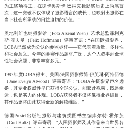
为主奖项得主，在徕卡奥斯卡·巴纳克摄影奖历史上尚属首
次，这一突破不仅体现了摄影语言的成长，也映射出摄影在
当下社会所承载的日益迫切的价值。”
奥地利维也纳摄影馆（Foto Arsenal Wien）艺术总监菲利克
斯·霍夫曼（Felix Hoffmann）评审寄语：“在国际摄影界，
LOBA已然成为公认的参照标杆——它代表着质量、多样性
和社会意义。今年的参赛作品题材广泛，从个人叙事到全球
性社会议题，非常丰富多元。”
1997年度LOBA得主、美国/法国摄影师简·伊芙琳·阿特伍德
（Jane Evelyn Atwood）评审寄语：“LOBA在摄影界声名远
扬，其专业权威性早已获得全球公认。能获此殊荣，既是幸
运，也是实力的体现。LOBA获奖者不仅将赢得业界瞩目，
其作品更将由此获得全新的解读维度。”
德国Prestel出版社摄影与建筑类图书主编库尔特·霍尔茨
（Curt Holtz）评审寄语：“入围摄影师及其作品来自世界各