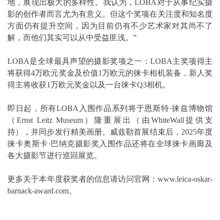
地，展现出极大的多样性。我认为，LOBA对于从事纪实摄
影的创作者而言尤为有意义。但这个奖项在关注度和知名度
方面仍有提升空间，因为目前仍有不少艺术家对其尚不了
解，而他们其实可以从中受益匪浅。”
LOBA是全球最具声望的摄影奖项之一：LOBA主奖项得主
将获得4万欧元奖金及价值1万欧元的徕卡相机装备，新人奖
得主将收获1万欧元奖金以及一台徕卡Q3相机。
即日起，所有LOBA入围作品系列将于恩斯特·徕兹博物馆
（Ernst Leitz Museum）隆重展出（由WhiteWall提供支
持），并同步发行精美画册。威兹勒首展结束后，2025年度
徕卡奥斯卡·巴纳克摄影奖入围作品还将在全球徕卡画廊及
各大摄影节进行巡回展览。
更多关于本年度获奖者的信息请访问官网：www.leica-oskar-
barnack-award.com。