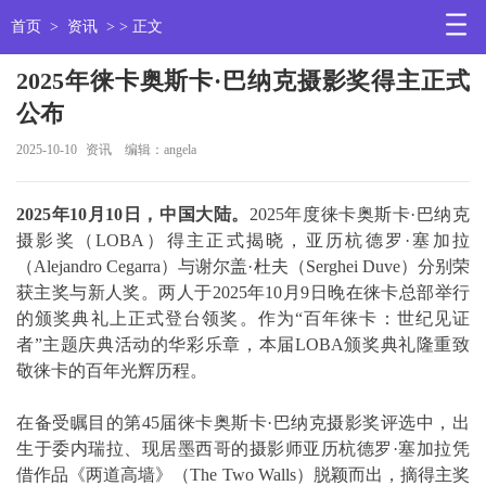
首页
>
资讯
> > 正文
2025年徕卡奥斯卡·巴纳克摄影奖得主正式
公布
2025-10-10
资讯
编辑：angela
2025
年
10
月
10
日，中国大陆。
2025年度徕卡奥斯卡·巴纳克
摄影奖（LOBA）得主正式揭晓，亚历杭德罗·塞加拉
（Alejandro Cegarra）与谢尔盖·杜夫（Serghei Duve）分别荣
获主奖与新人奖。两人于2025年10月9日晚在徕卡总部举行
的颁奖典礼上正式登台领奖。作为“百年徕卡：世纪见证
者”主题庆典活动的华彩乐章，本届LOBA颁奖典礼隆重致
敬徕卡的百年光辉历程。
在备受瞩目的第45届徕卡奥斯卡·巴纳克摄影奖评选中，出
生于委内瑞拉、现居墨西哥的摄影师亚历杭德罗·塞加拉凭
借作品《两道高墙》（The Two Walls）脱颖而出，摘得主奖