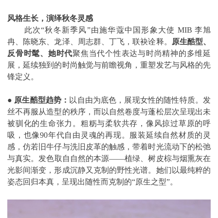
风格生长，演绎秋冬灵感
此次“秋冬新季风”由施华蔻中国形象大使 MIB 李旭
冉、陈晓东、龙泽、周志群、丁飞，联袂诠释。
原生酷型、
反骨时髦、她时代
聚焦当代个性表达与时尚精神的多维延
展，延续独到的时尚触觉与前瞻视角，重塑发艺与风格的先
锋定义。
●
原生酷型趋势：
以自由为底色，展现女性的随性特质。发
丝不再服从造型的秩序，而以自然卷度与蓬松层次呈现出未
被驯化的生命张力。粗粝与柔软共存，像风掠过草原的呼
吸，也像90年代自由灵魂的再现。服装延续自然材质的灵
感，仿若旧牛仔与洗旧皮革的触感，带着时光流动下的松弛
与真实。发色取自自然的本源——植绿、树皮棕与烟熏灰在
光影间渐变，形成沉静又克制的野性光谱。她们以最纯粹的
姿态回归本真，呈现出随性而克制的“原生之型”。