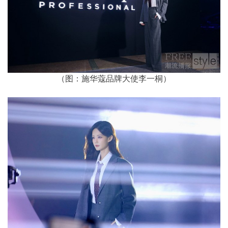
（图：施华蔻品牌大使李一桐）