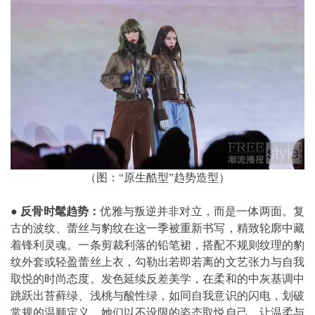
（图：“原生酷型”趋势造型）
●
反骨时髦趋势：
优雅与叛逆并非对立，而是一体两面。复
古的波纹、蕾丝与豹纹在这一季被重新书写，精致轮廓中藏
着锋利灵魂。一条剪裁利落的铅笔裙，搭配不规则纹理的豹
纹外套或轻盈蕾丝上衣，勾勒出若即若离的文艺张力与自我
取悦的时尚态度。发色延续反差美学，在柔和的中灰基调中
跳跃出苔藓绿、浅桃与酸性绿，如同自我意识的闪电，划破
常规的温顺定义。她们以不设限的姿态取悦自己，让温柔与