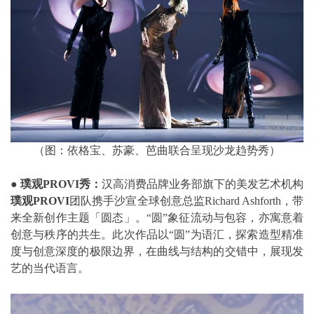
（图：依格宝、苏豪、芭曲联合呈现沙龙趋势秀）
●
璞观
PROVI
秀：
汉高消费品牌业务部旗下的美发艺术机构
璞观
PROVI
团队携手沙宣全球创意总监Richard Ashforth，带
来全新创作主题「圆态」。“圆”象征流动与包容，亦寓意着
创意与秩序的共生。此次作品以“圆”为语汇，探索造型精准
度与创意深度的极限边界，在曲线与结构的交错中，展现发
艺的当代语言。