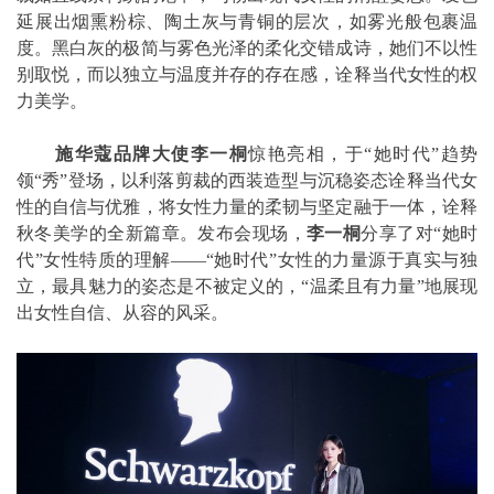
延展出烟熏粉棕、陶土灰与青铜的层次，如雾光般包裹温
度。黑白灰的极简与雾色光泽的柔化交错成诗，她们不以性
别取悦，而以独立与温度并存的存在感，诠释当代女性的权
力美学。
施华蔻品牌大使李一桐
惊艳亮相，于“她时代”趋势
领“秀”登场，以利落剪裁的西装造型与沉稳姿态诠释当代女
性的自信与优雅，将女性力量的柔韧与坚定融于一体，诠释
秋冬美学的全新篇章。发布会现场，
李一桐
分享了对“她时
代”女性特质的理解——“她时代”女性的力量源于真实与独
立，最具魅力的姿态是不被定义的，“温柔且有力量”地展现
出女性自信、从容的风采。