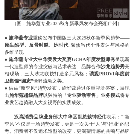
（图：施华蔻专业2025秋冬新季风发布会亮相广州）
● 施华蔻专业
重磅发布中国版三大2025秋冬新季风趋势——
原生酷型、反骨时髦、她时代
,
聚焦当代个性表达与风格的
多维呈现；
●
施华蔻专业大中华美发大奖赛
GCHA
年度发型师秀
呈现新
一代造型师的专业突破与艺术表达；品牌合作
沙龙趋势秀
亮
相现场，三大沙龙联袂打造多元风格；
璞观
PROVI
年度前
卫集锦
“
圆态
”
诠释流动之美。
●
借由“新季风”趋势发布，施华蔻通过多重视觉盛宴，展现
出
施华蔻超级品牌
以独特的
「专业驱动零售」业务模式
将专
业发艺趋势融入大众视野的实践成效。
汉高消费品牌业务部大中华区副总裁钟经伟
表示：“‘新
季风’不仅是一场趋势发布，更是一次关于‘人’与‘行业’的思
考。消费者不仅追求造型的改变，更渴望情感的共鸣与品牌