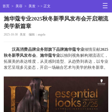
首页
>
美容
>
美发
> > 正文
施华蔻专业2025秋冬新季风发布会开启潮流
美学新篇章
2025-10-30
美发
编辑：angela
汉高消费品牌业务部旗下品牌施华蔻专业
倾情呈献
2025
秋冬新季风发布会
。
施华蔻专业
以独到视角解构潮流语汇，
拓展美的表达维度，从灵感到造型、从趋势到表达，以专业
发艺呈现多元姿态，开启一场融合艺术与美学的秋冬新章。