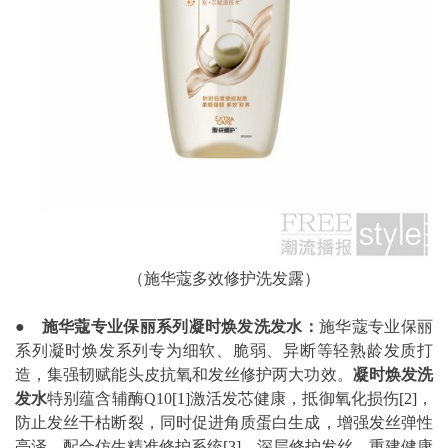
（施华蔻多效修护洗发露）
●
施华蔻专业保丽系列凝时焕发洗发水：
施华蔻专业保丽
系列凝时焕发系列专为细软、脆弱、异断等轻熟龄发质打
造，集强韧赋能头皮抗氧和发丝修护两大功效。
凝时焕发洗
发水
特别蕴含辅酶Q10
[1]
激活发芯健康，抵御氧化损伤
[2]
，
防止发丝干枯断裂，同时促进角质蛋白生成，增强发丝弹性
亮泽。配合仿生精准修护系统
[3]
，深层修护发丝，重建健康