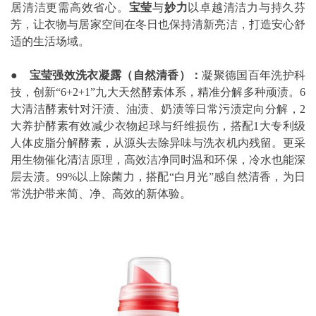
居清洁更需高效省心。
宝莹
与
妙力
以卓越清洁力与持久芬
芳，让衣物与居家空间在冬日也保持清新亮洁，打造安心舒
适的生活场域。
●
宝莹强效洗衣凝露（自然清香）：
凝聚德国百年洗护科
技，创新“6+2+1”九大天然酵素体系，精准分解多种顽渍。6
大清洁酵素针对汗渍、油渍、奶渍等日常污渍定向分解，2
大养护酵素有效减少衣物起球与纤维损伤，搭配1大专利级
人体皮脂分解酵素，从源头去除异味与洗衣机内残留。更采
用生物催化清洁原理，高效洁净同时温和环保，冷水也能深
层去渍。99%以上除菌力，搭配“白月光”感自然清香，为日
常洗护带来简、净、高效的新体验。