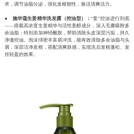
求，调节油脂分泌，强化发根韧性，焕活清爽活力。
● 施华蔻生姜精华洗发露（控油型）：
“姜”控油进行到底
——搭载高浓度生姜精华与活性姜醇成分，深入毛囊吸附多
余油脂；特别添加神经酰胺，帮助清除头皮深层污垢，持久
净澈控油。泡沫绵密丰富易冲洗，能有效清除多余油脂与头
屑，深层洁净发根，搭配清爽肤感，实现洗后发根蓬松、发
丝轻盈的效果。