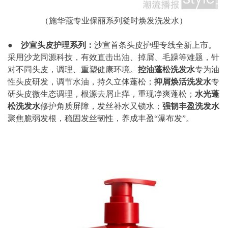
（施华蔻专业保丽系列凝时焕发洗发水）
●
沙宣头皮护理系列：
沙宣首条头皮护理专线全新上市。
采用沙龙同源科技，有效直击出油、掉屑、毛躁等难题，针
对不同头皮，调理、重塑健康环境。
控油蓬松洗发水
专为油
性头皮研发，调节水油，持久立体蓬松；
抑屑焕活洗发水
专
研头皮微生态调理，根源去屑止痒，重现净爽蓬松；
水光蓬
松洗发水
修护角质屏障，发丝补水又锁水；
强韧丰盈洗发水
聚焦脆弱发根，稳固发丝韧性，养成丰盈“瀑布发”。