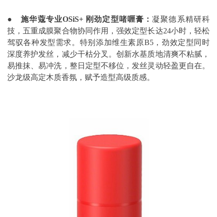
●
施华蔻专业
OSiS+
刚劲定型啫喱膏：
凝聚德系精研科
技，五重成膜聚合物协同作用，强效定型长达24小时，轻松
驾驭各种发型需求。特别添加维生素原B5，劲效定型同时
深度养护发丝，减少干枯分叉。创新水基质地清爽不粘腻，
易推抹、易冲洗，整日定型不移位，发丝灵动轻盈更自在。
沙龙级高定木质香氛，赋予造型高级质感。