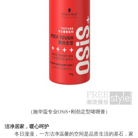
（施华蔻专业OSiS+刚劲定型啫喱膏）
洁净居家，暖心呵护
冬日漫漫，一方洁净温馨的空间是品质生活的基石，家