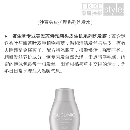
（沙宣头皮护理系列洗发水）
●
资生堂专业美发芯诗珀莉头皮生机系列洗发露：
蕴含迷
迭香叶与甜茶叶双重植物精萃，温和清洁发丝与头皮，有效
去除残留金属离子。配方特添腺苷，根源焕活，强韧丰盈。
精研发丝养护成分，恢复秀发自然光泽，击退暗淡毛躁。绵
密的泡沫包裹每一根发丝，阳光柑橘与草本交织的清香，为
冬日日常护理注入温暖气息。