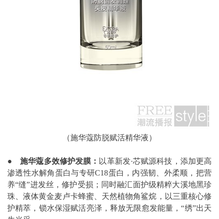
（施华蔻防脱赋活精华液）
●
施华蔻多效修护发膜：
以革新发·芯赋源科技，添加更高
渗透性水解角蛋白与专研C18蛋白，内强韧、外柔顺，把营
养“缝”进发丝，修护受损；同时融汇面护级精粹大溪地黑珍
珠、液体黄金麦卢卡蜂蜜、天然植物角鲨烷，以三重核心修
护精萃，锁水保湿赋活亮泽，释放无限愈发能量，“绣”出天