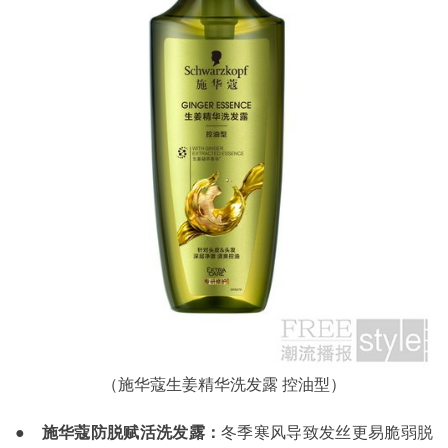
（施华蔻生姜精华洗发露 控油型）
●
施华蔻防脱赋活洗发露：
冬季寒风导致发丝更易脆弱脱