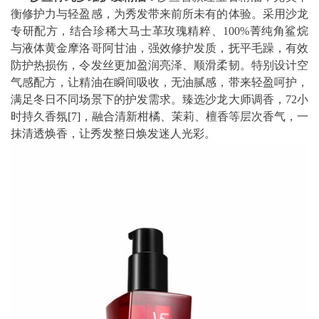
衡修护力与轻盈感，为秀发带来前所未有的体验。采用沙龙
专研配方，结合珍稀大马士革玫瑰精粹、100%菁纯角鲨烷
与液体黄金摩洛哥阿甘油，强效修护发质，抚平毛躁，有效
防护热损伤，令发丝更加盈润亮泽、顺滑柔韧。特别设计空
气感配方，让精油在瞬间吸收，无油腻感，带来轻盈呵护，
满足冬日不同场景下的护发需求。臻选沙龙大师调香，72小
时持久香氛
[7]
，融合清新柑橘、茉莉、檀香等层次香气，一
抹清透焕香，让秀发整日焕发迷人光彩。