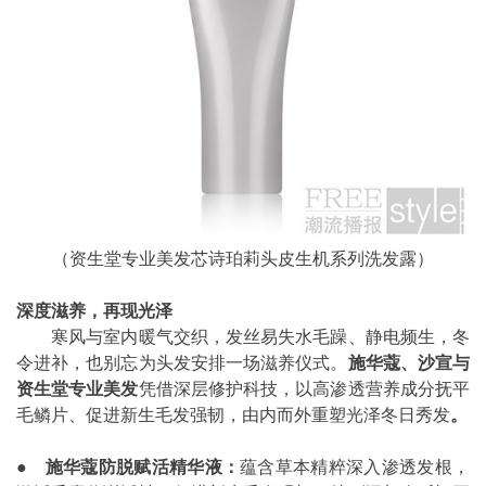
（资生堂专业美发芯诗珀莉头皮生机系列洗发露）
深度滋养，再现光泽
寒风与室内暖气交织，发丝易失水毛躁、静电频生，冬
令进补，也别忘为头发安排一场滋养仪式。
施华蔻、沙宣与
资生堂专业美发
凭借深层修护科技，以高渗透营养成分抚平
毛鳞片、促进新生毛发强韧，由内而外重塑光泽冬日秀发
。
●
施华蔻防脱赋活精华液：
蕴含草本精粹深入渗透发根，