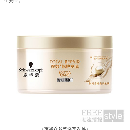
生光采。
（施华蔻多效修护发膜）