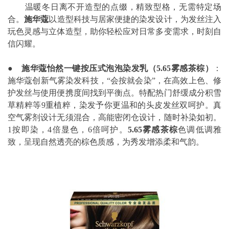
温暖冬日离不开造型的点缀，精致型格，无需特定场
合。
施华蔻
以造型科技与居家便捷的染发设计，为发丝注入
玩色灵感与立体造型，助你轻松应对日常多变需求，时刻自
信闪耀。
●
施华蔻怡然一键按压式泡泡染发乳（
5.65
雾感茶棕）
：
施华蔻创新气雾染发科技，“会按就会染”，在高效上色、修
护发丝与使用便携度间找到平衡点。特配热门舒缓成分积雪
草精粹等9重植粹，染发予你更温和的头皮发丝双呵护。真
空气雾剂设计无须混合，高能密闭仓设计，随时补染如初。
1按即染，4倍显色，6倍呵护。
5.65
雾感茶棕
色调低调雅
致，呈现自然透亮的棕色质感，为秀发增添柔和气韵。