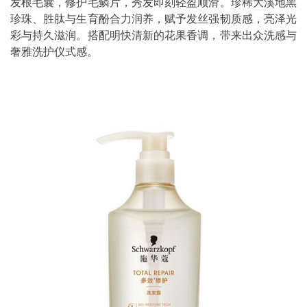
发根毛囊，修护毛鳞片，秀发即刻轻盈顺滑。珍稀大溪地黑
珍珠、胜肽与生育酚合力润养，赋予发丝强韧质感，亮泽光
彩与持久滋润。搭配明快清新的花果香调，带来出众洗感与
奢雅洗护仪式感。