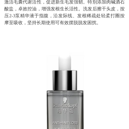
激活毛囊代谢活性，促进新生毛发强韧。特别添加肉碱酒石
酸盐，卓效控油，增强发根生长活性。洗发后擦干头皮，按
压2-3泵精华液于指腹，沿发际线、发根稀疏处轻柔打圈按
摩至吸收，坚持长期使用可有效摆脱脱发困扰。