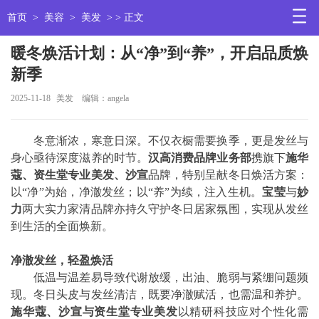
首页
>
美容
>
美发
> > 正文
暖冬焕活计划：从“净”到“养”，开启品质焕
新季
2025-11-18
美发
编辑：angela
冬意渐浓，寒意日深。不仅衣橱需要换季，更是发丝与
身心亟待深度滋养的时节。
汉高消费品牌业务部
携旗下
施华
蔻、资生堂专业美发、沙宣
品牌，特别呈献冬日焕活方案：
以“净”为始，净澈发丝；以“养”为续，注入生机。
宝莹
与
妙
力
两大实力家清品牌亦持久守护冬日居家氛围，实现从发丝
到生活的全面焕新。
净澈发丝，轻盈焕活
低温与温差易导致代谢放缓，出油、脆弱与紧绷问题频
现。冬日头皮与发丝清洁，既要净澈赋活，也需温和养护。
施华蔻、沙宣与资生堂专业美发
以精研科技应对个性化需