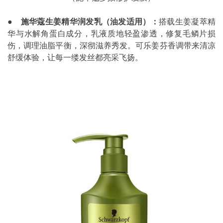
●
施华蔻生姜精华润发乳（油发适用）：
搭载生姜凝萃精
华与水解角蛋白成分，乳液质地轻盈渗透，修复毛鳞片损
伤，调理油脂平衡，深彻滋养秀发。可乐姜芬香调带来清凉
舒缓体验，让每一缕发丝都亮采飞扬。