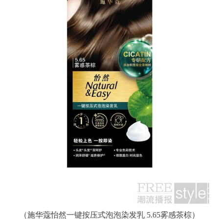
（施华蔻怡然一键按压式泡泡染发乳 5.65雾感茶棕）