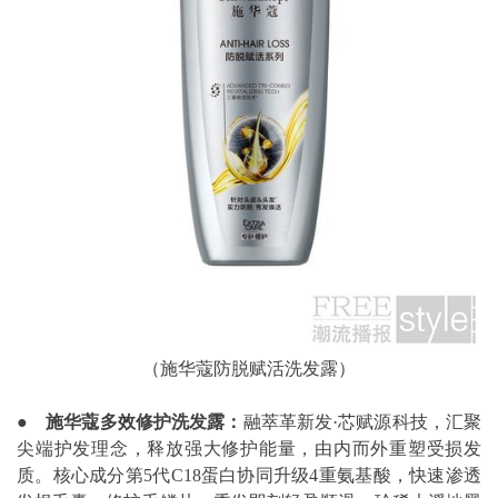
（施华蔻防脱赋活洗发露）
●
施华蔻多效修护洗发露：
融萃革新发·芯赋源科技，汇聚
尖端护发理念，释放强大修护能量，由内而外重塑受损发
质。核心成分第5代C18蛋白协同升级4重氨基酸，快速渗透