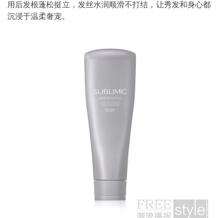
用后发根蓬松挺立，发丝水润顺滑不打结，让秀发和身心都
沉浸于温柔奢宠。