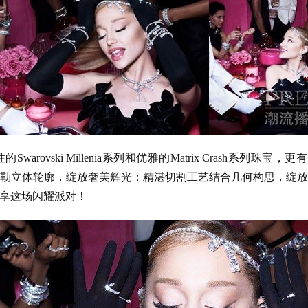
arovski Millenia系列和优雅的Matrix Crash系列珠宝，更
勒立体轮廓，绽放奢美辉光；精湛切割工艺结合几何构思，绽
享这场闪耀派对！