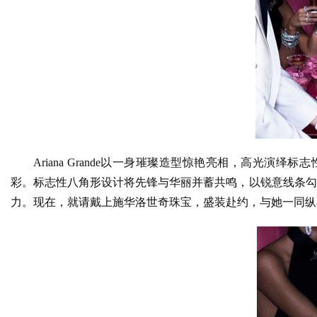
Ariana Grande以一身璀璨造型惊艳亮相，高光演绎标志性的Sw
彩。标志性八角形设计将先锋与华丽并蓄共鸣，以锐意线条勾
力。现在，就请戴上施华洛世奇珠宝，盛装赴约，与她一同纵