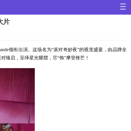
大片
Grande领衔出演。这场名为“派对奇妙夜”的视觉盛宴，由品牌全
制。灯光聚焦派对臻启，呈绎星光耀熠，尽“饰”摩登锋芒！