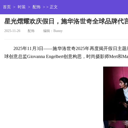
首页
>
时装
>
配饰
> > 正文
星光熠耀欢庆假日，施华洛世奇全球品牌代言人Ar
2025-11-26
配饰
编辑：Bunny
2025年11月3日——施华洛世奇2025年再度揭开假日主
球创意总监Giovanna Engelbert创意构思，时尚摄影师Mert