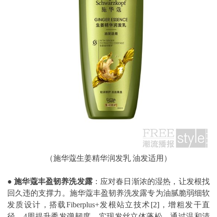
（施华蔻生姜精华润发乳 油发适用）
●
施华蔻丰盈韧养洗发露
：应对春日渐浓的湿热，让发根找
回久违的支撑力。施华蔻丰盈韧养洗发露专为油腻脆弱细软
发质设计，搭载Fiberplus+发根站立技术
[2]
，增粗发干直
径，4周提升秀发弹韧度，实现发丝立体蓬松。通过温和清