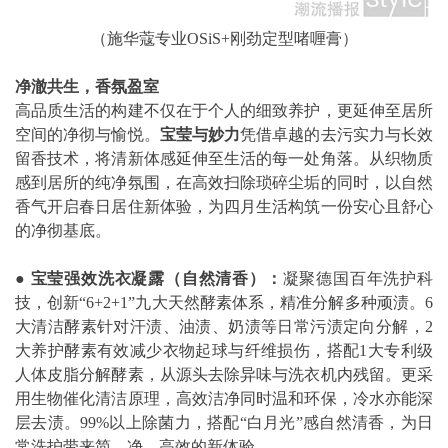
（施华蔻专业OSiS+刚劲定型啫喱膏）
净澈共生，香氛盈室
高品质生活的构建不仅在于个人的细致养护，更延伸至居所
空间的净彻与愉悦。
宝莹与妙力
凭借卓越的去污实力与长效
留香技术，将清新体感延伸至生活的每一处角落。从织物质
感到居所的纯净氛围，在高效扫除琐碎尘垢的同时，以自然
香气开启春日居住新体验，为四月生活构筑一份安心且舒心
的净彻基底。
●
宝莹强效洗衣凝露（自然清香）：
凝聚德国百年洗护科
技，创新“6+2+1”九大天然酵素体系，精准分解多种顽渍。6
大清洁酵素针对汗渍、油渍、奶渍等日常污渍定向分解，2
大养护酵素有效减少衣物起球与纤维损伤，搭配1大专利级
人体皮脂分解酵素，从源头去除异味与洗衣机内残留。更采
用生物催化清洁原理，高效洁净同时温和环保，冷水亦能深
层去渍。99%以上除菌力，搭配“白月光”感自然清香，为日
常洗护带来简、净、高效的新体验。