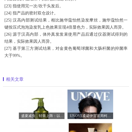
[23]
指使用完一次/吹干头发后。
[24]
指产品的密封双仓设计。
[25]
汉高内部测试结果，相比施华蔻怡然染发摩丝，施华蔻怡然一
键按压式泡泡染发乳上色效果呈现4倍显色力，实际效果因人而异。
[26]
源于汉高内部，体外真发发束使用产品后通过仪器测试得到的
结果，实际效果因人而异。
[27]
基于第三方测试结果，对金黄色葡萄球菌和大肠杆菌的抑菌率
大于99%。
相关文章
盛夏减负，轻装上阵：以臻品好物焕新生
UNOVE柔诺伊官宣周柯宇成为品牌护发代言