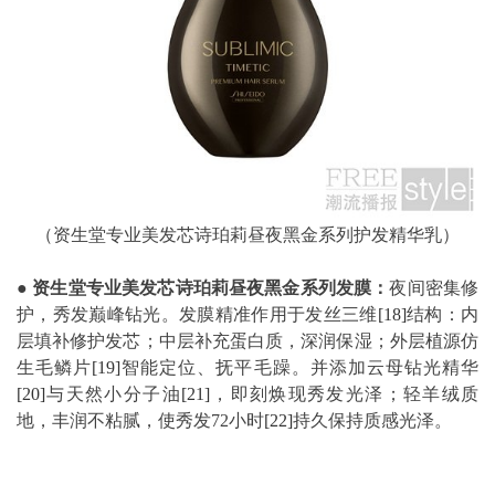
（资生堂专业美发芯诗珀莉昼夜黑金系列护发精华乳）
●
资生堂专业美发芯诗珀莉昼夜黑金系列发膜：
夜间密集修
护，秀发巅峰钻光。发膜精准作用于发丝三维
[18]
结构：内
层填补修护发芯；中层补充蛋白质，深润保湿；外层植源仿
生毛鳞片
[19]
智能定位、抚平毛躁。并添加云母钻光精华
[20]
与天然小分子油
[21]
，即刻焕现秀发光泽；轻羊绒质
地，丰润不粘腻，使秀发72小时
[22]
持久保持质感光泽。