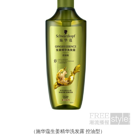
（施华蔻生姜精华洗发露 控油型）