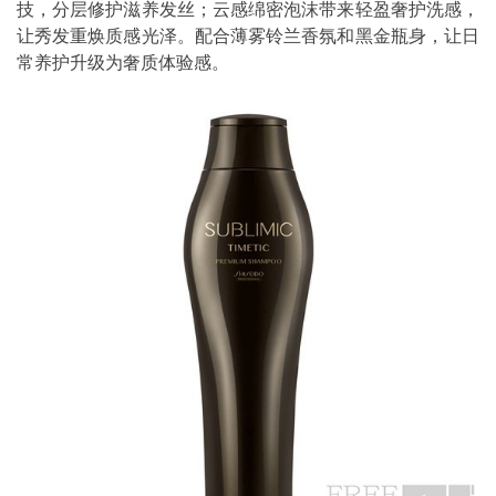
技，分层修护滋养发丝；云感绵密泡沫带来轻盈奢护洗感，
让秀发重焕质感光泽。配合薄雾铃兰香氛和黑金瓶身，让日
常养护升级为奢质体验感。