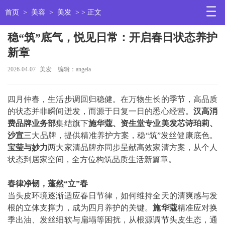
首页
>
美容
>
美发
> > 正文
稳“筑”底气，悦见日常：开启春日状态养护
新章
2026-04-07
美发
编辑：angela
四月仲春，生活步调回归稳健。在万物生长的季节，高品质
的状态并非瞬间迸发，而源于日复一日的悉心经营。
汉高消
费品牌业务部
集结旗下
施华蔻、资生堂专业美发芯诗珀莉、
沙宣
三大品牌，提供精准养护方案，稳“筑”发丝健康底色。
宝莹与妙力
两大家清品牌亦同步呈献高效家清方案，从个人
状态到居家空间，全方位构筑品质生活新篇章。
春律净韧，蓬然
“
立
”
春
当头皮环境逐渐适应春日节律，如何维持全天的清爽感与发
根的立体支撑力，成为四月养护的关键。
施华蔻
精准应对换
季出油、发丝细软与扁塌等困扰，从根源调节头皮生态，通