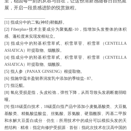
里，稳固每一刻的从容与自在，让这份清新感随春日自然延
展，开启一段质感进阶的悦赏旅程。
[1]
指成分中的二氢(神经)鞘氨醇。
[2]
Fiberplus+技术主要成分为聚氨酯-10，指增加头发整体的体积
感、蓬松度来实现发根站立。
[3]
指成分中的羟基积雪草甙、积雪草苷、积雪草（CENTELLA
ASIATICA）叶提取物、烟酰胺。
[4]
指成分中的羟基积雪草甙、积雪草苷、积雪草（CENTELLA
ASIATICA）叶提取物、烟酰胺。
[5]
指人参（PANAX GINSENG）根提取物。
[6]
指施华蔻丰盈韧养润发乳中添加的季铵盐- 87。
[7]
指泛醌。
[8]
氧化受损是指，头皮松弛，弹性下降，从而导致头发易断脆弱暗
哑。
[9]
指18碳蛋白技术，18碳蛋白指产品中添加小麦氨基酸类、大豆氨
基酸类、精氨酸盐酸盐、丝氨酸、苏氨酸、硬脂酰胺、丙基二甲胺
和水解大豆蛋白成分 · 仿生：所用技术中的成分可以模拟头发的天
然结构 · 精准：指定向修护受损源 · 首创：指此次技术在汉高中国的