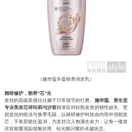
（施华蔻丰盈韧养润发乳）
精研修护，韧养
“
芯
”
生
发丝的高级质感往往藏于日常细节的打磨。
施华蔻、资生堂
专业美发芯诗珀莉与沙宣
精准应对轻熟发质的韧性缺失、受
损发丝的暗淡与换季毛躁，以精研修护科技由内而外强韧发
芯，于表层锁住盈润，为发丝注入饱满生命力，让每一缕发
丝皆能重现如缎般丝滑、钻光般闪耀的卓越状态。