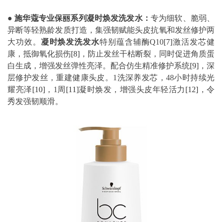
●
施华蔻专业保丽系列凝时焕发洗发水：
专为细软、脆弱、
异断等轻熟龄发质打造，集强韧赋能头皮抗氧和发丝修护两
大功效。
凝时焕发洗发水
特别蕴含辅酶Q10
[7]
激活发芯健
康，抵御氧化损伤
[8]
，防止发丝干枯断裂，同时促进角质蛋
白生成，增强发丝弹性亮泽。配合仿生精准修护系统
[9]
，深
层修护发丝，重建健康头皮。1洗深养发芯，48小时持续光
耀亮泽
[10]
，1周
[11]
凝时焕发，增强头皮年轻活力
[12]
，令
秀发强韧顺滑。