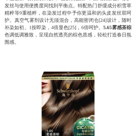
发丝与使用便携度间找到平衡点。特配热门舒缓成分积雪草
精粹等9重植粹，在染发过程中予你更温和的头皮发丝双呵
护。真空气雾剂设计无须混合，高能密闭仓
[24]
设计，随时
补染如初。1按即染，4倍显色
[25]
，6倍呵护。
5.65
雾感茶棕
色调低调雅致，呈现自然透亮的棕色质感，轻松打造春日氛
围感。