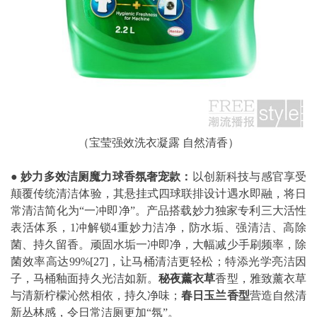
（宝莹强效洗衣凝露 自然清香）
●
妙力多效洁厕魔力球香氛奢宠款：
以创新科技与感官享受
颠覆传统清洁体验，其悬挂式四球联排设计遇水即融，将日
常清洁简化为“一冲即净”。产品搭载妙力独家专利三大活性
表活体系，1冲解锁4重妙力洁净，防水垢、强清洁、高除
菌、持久留香。顽固水垢一冲即净，大幅减少手刷频率，除
菌效率高达99%
[27]
，让马桶清洁更轻松；特添光学亮洁因
子，马桶釉面持久光洁如新。
秘夜薰衣草
香型，雅致薰衣草
与清新柠檬沁然相依，持久净味；
春日玉兰香型
营造自然清
新丛林感，令日常洁厕更加“氛”。