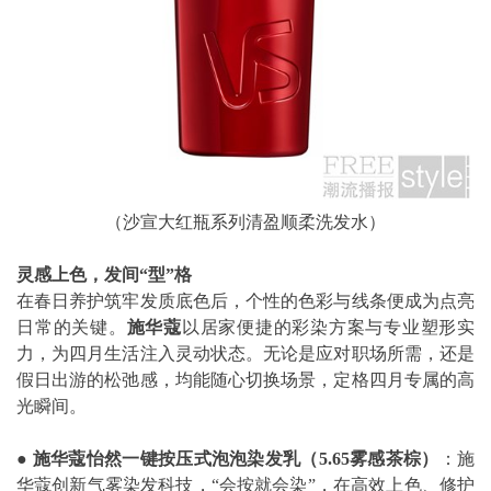
（沙宣大红瓶系列清盈顺柔洗发水）
灵感上色，发间
“
型
”
格
在春日养护筑牢发质底色后，个性的色彩与线条便成为点亮
日常的关键。
施华蔻
以居家便捷的彩染方案与专业塑形实
力，为四月生活注入灵动状态。无论是应对职场所需，还是
假日出游的松弛感，均能随心切换场景，定格四月专属的高
光瞬间。
●
施华蔻怡然一键按压式泡泡染发乳（
5.65
雾感茶棕）
：施
华蔻创新气雾染发科技，“会按就会染”，在高效上色、修护