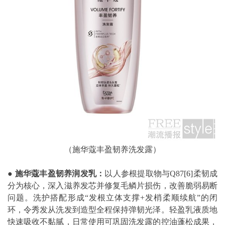
（施华蔻丰盈韧养洗发露）
●
施华蔻丰盈韧养润发乳：
以人参根提取物与Q87
[6]
柔韧成
分为核心，深入滋养发芯并修复毛鳞片损伤，改善脆弱易断
问题。洗护搭配形成“发根立体支撑+发梢柔顺续航”的闭
环，令秀发从洗发到造型全程保持弹韧光泽。轻盈乳液质地
快速吸收不黏腻，日常使用可巩固洗发露的控油蓬松成果，