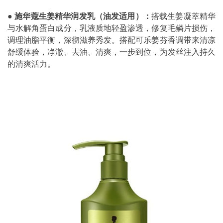
●
施华蔻生姜精华润发乳（油发适用）：
搭载生姜凝萃精华
与水解角蛋白成分，乳液质地轻盈渗透，修复毛鳞片损伤，
调理油脂平衡，深彻滋养秀发。搭配可乐姜芬香调带来清凉
舒缓体验，净澈、去油、清爽，一步到位，为发丝注入持久
的清爽活力。