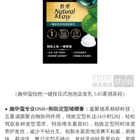
（施华蔻怡然一键按压式泡泡染发乳 5.65雾感茶棕）
●
施华蔻专业
OSiS+
刚劲定型啫喱膏：
凝聚德系精研科技，
五重成膜聚合物协同作用，强效定型长达24小时
[26]
，轻松
驾驭各种发型需求。特添维生素原B5，劲效定型同时深度
养护发丝，减少干枯分叉。创新水基质地清爽不粘腻，易推
抹、易冲洗，整日定型不移位，发丝灵动轻盈更自在。更搭