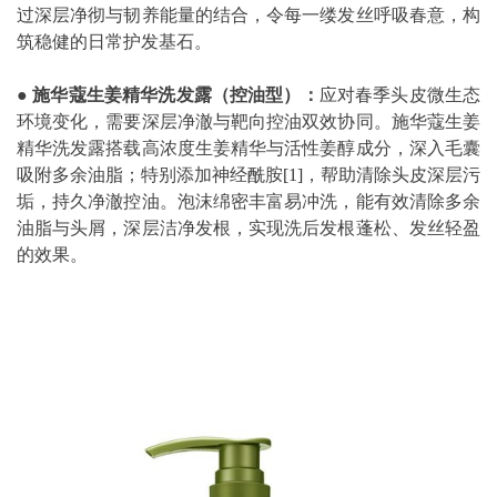
过深层净彻与韧养能量的结合，令每一缕发丝呼吸春意，构
筑稳健的日常护发基石。
● 施华蔻生姜精华洗发露（控油型）：
应对春季头皮微生态
环境变化，需要深层净澈与靶向控油双效协同。施华蔻生姜
精华洗发露搭载高浓度生姜精华与活性姜醇成分，深入毛囊
吸附多余油脂；特别添加神经酰胺
[1]
，帮助清除头皮深层污
垢，持久净澈控油。泡沫绵密丰富易冲洗，能有效清除多余
油脂与头屑，深层洁净发根，实现洗后发根蓬松、发丝轻盈
的效果。