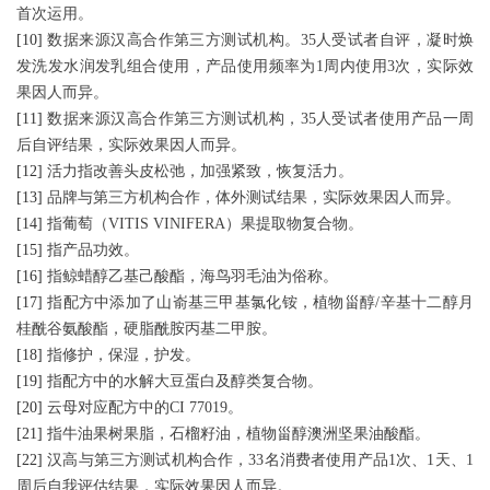
首次运用。
[10]
数据来源汉高合作第三方测试机构。35人受试者自评，凝时焕
发洗发水润发乳组合使用，产品使用频率为1周内使用3次，实际效
果因人而异。
[11]
数据来源汉高合作第三方测试机构，35人受试者使用产品一周
后自评结果，实际效果因人而异。
[12]
活力指改善头皮松弛，加强紧致，恢复活力。
[13]
品牌与第三方机构合作，体外测试结果，实际效果因人而异。
[14]
指葡萄（VITIS VINIFERA）果提取物复合物。
[15]
指产品功效。
[16]
指鲸蜡醇乙基己酸酯，海鸟羽毛油为俗称。
[17]
指配方中添加了山嵛基三甲基氯化铵，植物甾醇/辛基十二醇月
桂酰谷氨酸酯，硬脂酰胺丙基二甲胺。
[18]
指修护，保湿，护发。
[19]
指配方中的水解大豆蛋白及醇类复合物。
[20]
云母对应配方中的CI 77019。
[21]
指牛油果树果脂，石榴籽油，植物甾醇澳洲坚果油酸酯。
[22]
汉高与第三方测试机构合作，33名消费者使用产品1次、1天、1
周后自我评估结果，实际效果因人而异。