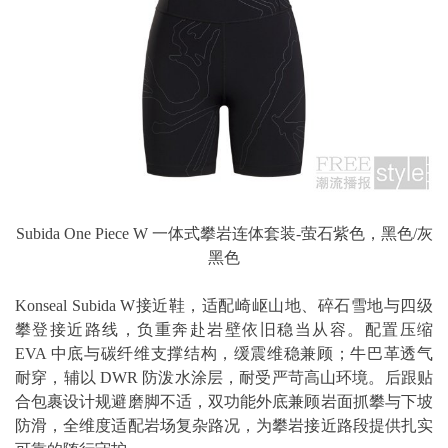
Subida One Piece W 一体式攀岩连体套装-萤石紫色，黑色/灰
黑色
Konseal Subida W接近鞋，适配崎岖山地、碎石雪地与四级
攀登接近路线，负重奔赴岩壁依旧稳当从容。配置压缩
EVA 中底与碳纤维支撑结构，缓震维稳兼顾；牛巴革透气
耐穿，辅以 DWR 防泼水涂层，耐受严苛高山环境。后跟贴
合包裹设计规避磨脚不适，双功能外底兼顾岩面抓攀与下坡
防滑，全维度适配岩场复杂路况，为攀岩接近路段提供扎实