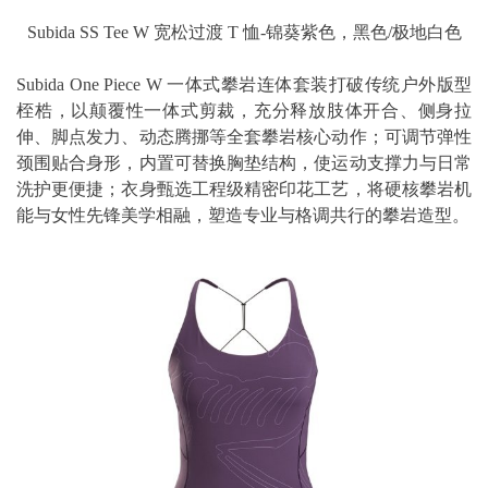
Subida SS Tee W 宽松过渡 T 恤-锦葵紫色，黑色/极地白色
Subida One Piece W 一体式攀岩连体套装打破传统户外版型
桎梏，以颠覆性一体式剪裁，充分释放肢体开合、侧身拉
伸、脚点发力、动态腾挪等全套攀岩核心动作；可调节弹性
颈围贴合身形，内置可替换胸垫结构，使运动支撑力与日常
洗护更便捷；衣身甄选工程级精密印花工艺，将硬核攀岩机
能与女性先锋美学相融，塑造专业与格调共行的攀岩造型。