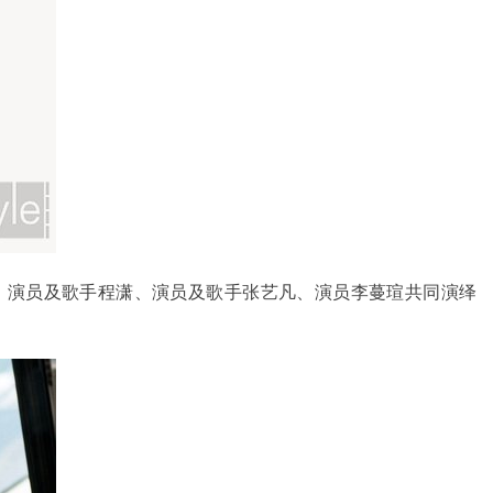
娃、演员及歌手程潇、演员及歌手张艺凡、演员李蔓瑄共同演绎