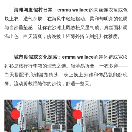
海滩与度假村日常
：
emma wallace
的真丝连衣裙或色
块上衣，透气亲肤，在海风中轻轻摆动。柔和却明亮的色调
与自然垂坠感，让你在沙滩上既放松又显气质。真丝面料调
温出色，白天清爽，傍晚披上轻薄外搭立刻提升优雅度。
城市度假或文化探索
：
emma wallace
的连体裤或宽松
衬衫是旅行行李箱的理想之选。轻薄易折叠，一衣多穿——
白天搭配平底鞋游览街头，晚上换上凉鞋和饰品就能赴晚
餐。流动剪裁跟随你的步伐，舒适一整天。