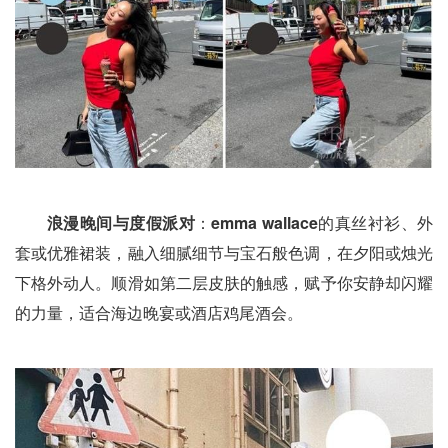
浪漫晚间与度假派对
：
emma wallace
的真丝衬衫、外
套或优雅裙装，融入细腻细节与宝石般色调，在夕阳或烛光
下格外动人。顺滑如第二层皮肤的触感，赋予你安静却闪耀
的力量，适合海边晚宴或酒店鸡尾酒会。