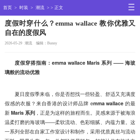
首页
>
时装
>
潮流
> > 正文
度假时穿什么？emma wallace 教你优雅又
自在的度假风
2026-05-29
潮流
编辑：Bunny
度假穿搭指南：emma wallace Maris
系列 ——
海玻
璃般的流动优雅
夏日度假季来临，你是否想找一些轻盈、舒适又充满度
假感的衣服？来自香港的设计师品牌 e
mma wallace
的最
新
Maris
系列
，正是为这样的旅程而生。灵感来源于被海浪
温柔打磨的海玻璃——柔软流动、色彩细腻、内蕴力量。这
一系列全部在自家工作室设计和制作，采用优质真丝与流动