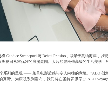
Candice Swanepoel 与 Behati Prinsloo，取景于戛
，勾勒欧洲夏日从容优雅的浪漫氛围。大片尽显松弛高级的生活美学：We
系列的呈现 —— 兼具电影质感与令人向往的意境。”ALO 创意与营销执行副总
。为庆祝系列发布，我们将在圣特罗佩举办 ALO Voyage 专