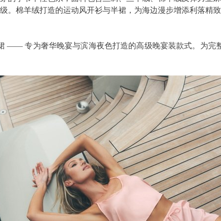
级。棉羊绒打造的运动风开衫与半裙，为海边漫步增添利落精
ée 晚宴裙 —— 专为奢华晚宴与滨海夜色打造的高级晚宴装款式。为完整呈现 