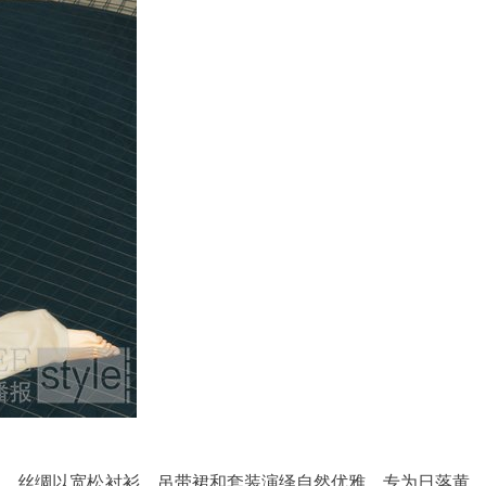
麻。丝绸以宽松衬衫、吊带裙和套装演绎自然优雅，专为日落黄