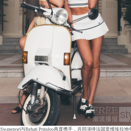
e Swanepoel与Behati Prinsloo再度携手，共同演绎法国里维