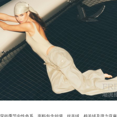
穿的季节中性色系，面料包含丝绸、丝羊绒、棉羊绒及弹力亚