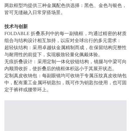
两款框型均提供三种金属配色供选择：黑色、金色与银色，
皆可无缝融入日常穿搭场景。
技术与创新
FOLDABLE 折叠系列中的每一副镜框，均通过精密的材质
组合与结构设计相互加持，以应对全球出行的多元需求：
超轻钛结构：采用卓越钛金属精制而成，在保留结构完整性
与耐用性的前提下，实现极致轻量化佩戴体验。
无痕折叠设计：采用定制一体化铰链结构，镜腿与中梁可向
内顺滑收折，使折叠后的镜框体积远小于其展开状态。
定制真皮收纳包：每副眼镜均可收纳于专属压纹真皮收纳包
中，配有重工金属环钥匙扣，既可作为钥匙扣使用，也可固
定于裤袢或腰带环上。