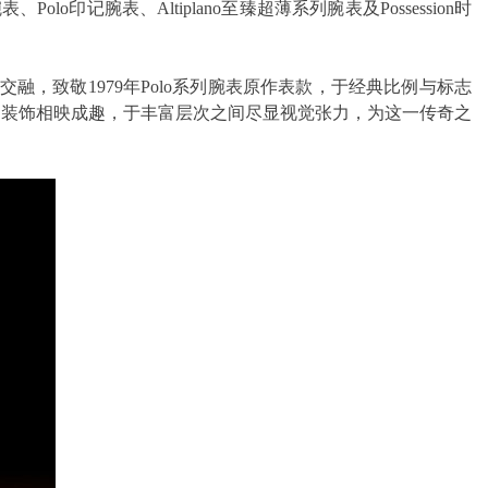
印记腕表、Altiplano至臻超薄系列腕表及Possession时
妙交融，致敬1979年Polo系列腕表原作表款，于经典比例与标志
雕刻装饰相映成趣，于丰富层次之间尽显视觉张力，为这一传奇之