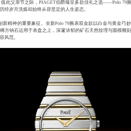
际，PIAGET伯爵臻呈多款佳礼之选——Polo 79腕表、Polo
历经岁月洗炼却始终从容坚定的人生姿态。
格与创新精神的重要象征。全新Polo 79腕表双金款以白金与黄金巧
则将珍稀方钠石运用于表盘之上，深邃浓郁的矿石天然纹理与圆模
容风范。