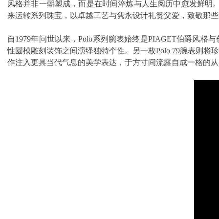
风格并非一朝塑成，而是在时间淬炼与人生阅历中愈发鲜明。值此父亲节之
来运转系列珠宝，以卓越工艺与隽永设计礼赞父爱，致敬那些
自1979年问世以来，Polo系列腕表始终是PIAGET伯爵风
性圆模雕刻装饰之间演绎独特个性。另一枚Polo 79腕表
作注入更具当代气息的美学表达，于方寸间流露自成一格的从