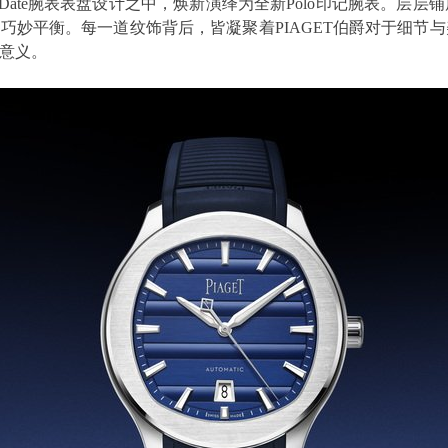
lo Date腕表表盘设计之中，焕新演绎为全新Polo印记腕表。
巧妙平衡。每一道纹饰背后，皆凝聚着PIAGET伯爵对于细
意义。