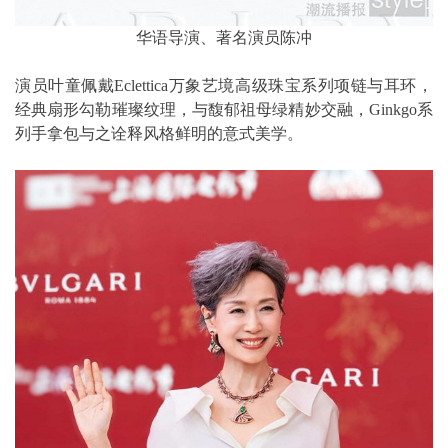
华语导演、著名演员陈冲
演员叶童佩戴Eclettica万象艺境高级珠宝系列项链与耳环，
经典扇形勾勒璀璨纹理，与馥郁祖母绿精妙交融，Ginkgo系
列手拿包与之诠释风格鲜明的意式美学。