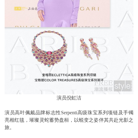
演员倪虹洁
演员高叶佩戴品牌标志性Serpenti高级珠宝系列项链及手镯
亮相红毯，璀璨灵蛇蓄势盘桓，以蜕变之姿伴其共赴光影之
旅。