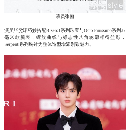
演员张俪
演员毕雯珺巧妙搭配B.zero1系列珠宝与Octo Finissimo系列37
毫米款腕表，螺旋曲线与标志性八角轮廓相得益彰，
Serpenti系列胸针为整体造型增添别致魅力。