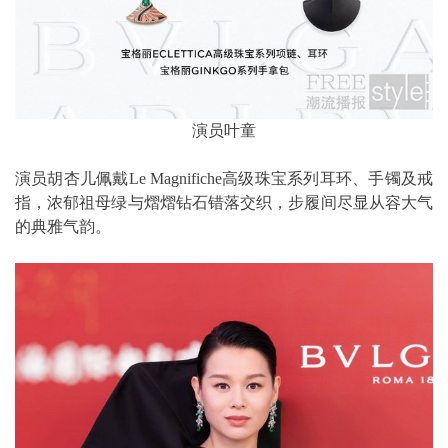
演员叶童
演员胡杏儿佩戴Le Magnifiche高级珠宝系列耳环、手镯及戒
指，浓郁祖母绿与熠熠钻石错落交织，步履间尽显从容大气
的典雅气韵。