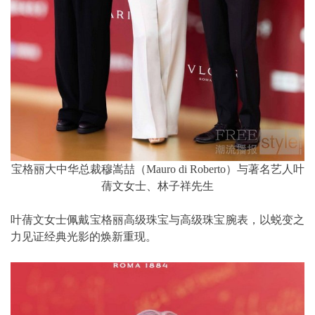
宝格丽大中华总裁穆嵩喆（Mauro di Roberto）与著名艺人叶
蒨文女士、林子祥先生
叶蒨文女士佩戴宝格丽高级珠宝与高级珠宝腕表，以蜕变之
力见证经典光影的焕新重现。