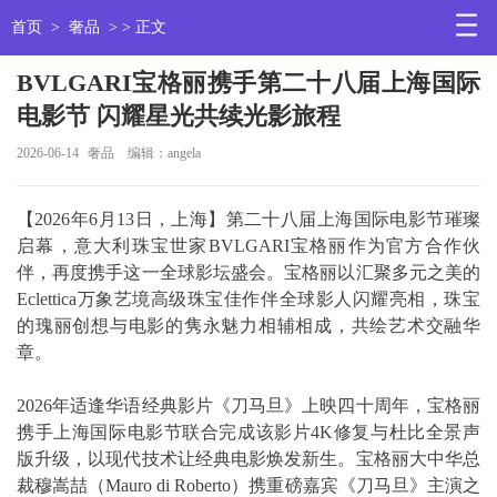
首页
>
奢品
> > 正文
BVLGARI宝格丽携手第二十八届上海国际
电影节 闪耀星光共续光影旅程
2026-06-14
奢品
编辑：angela
【2026年6月13日，上海】第二十八届上海国际电影节璀璨
启幕，意大利珠宝世家BVLGARI宝格丽作为官方合作伙
伴，再度携手这一全球影坛盛会。宝格丽以汇聚多元之美的
Eclettica万象艺境高级珠宝佳作伴全球影人闪耀亮相，珠宝
的瑰丽创想与电影的隽永魅力相辅相成，共绘艺术交融华
章。
2026年适逢华语经典影片《刀马旦》上映四十周年，宝格丽
携手上海国际电影节联合完成该影片4K修复与杜比全景声
版升级，以现代技术让经典电影焕发新生。宝格丽大中华总
裁穆嵩喆（Mauro di Roberto）携重磅嘉宾《刀马旦》主演之