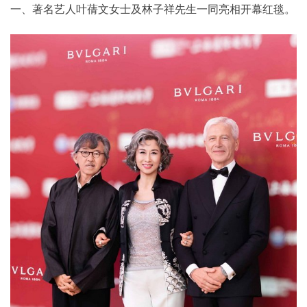
一、著名艺人叶蒨文女士及林子祥先生一同亮相开幕红毯。