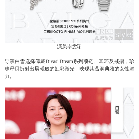
演员毕雯珺
导演白雪选择佩戴Divas’ Dream系列项链、耳环及戒指，珍
珠母贝折射出晨曦般的虹彩微光，映现其温润典雅的女性魅
力。