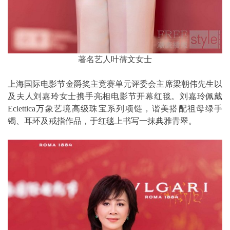
著名艺人叶蒨文女士
上海国际电影节金爵奖主竞赛单元评委会主席梁朝伟先生以
及夫人刘嘉玲女士携手亮相电影节开幕红毯。刘嘉玲佩戴
Eclettica万象艺境高级珠宝系列项链，谐美搭配祖母绿手
镯、耳环及戒指作品，于红毯上书写一抹典雅青翠。