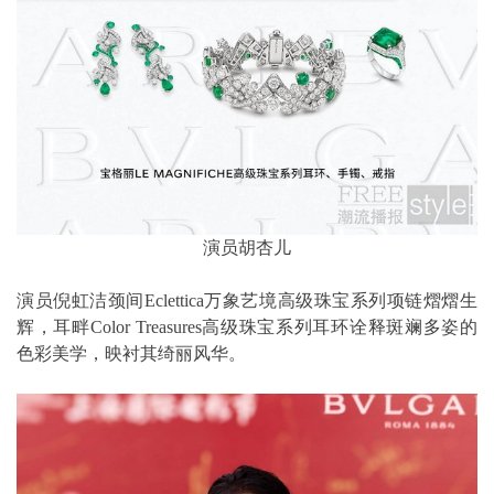
演员胡杏儿
演员倪虹洁颈间Eclettica万象艺境高级珠宝系列项链熠熠生
辉，耳畔Color Treasures高级珠宝系列耳环诠释斑斓多姿的
色彩美学，映衬其绮丽风华。