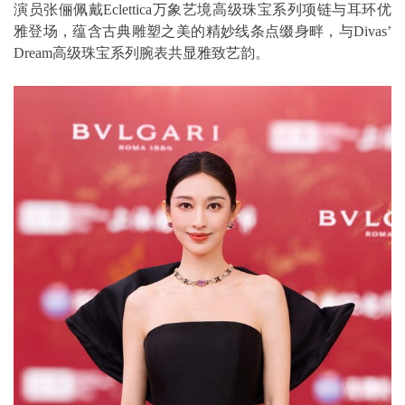
演员张俪佩戴Eclettica万象艺境高级珠宝系列项链与耳环优
雅登场，蕴含古典雕塑之美的精妙线条点缀身畔，与Divas’
Dream高级珠宝系列腕表共显雅致艺韵。