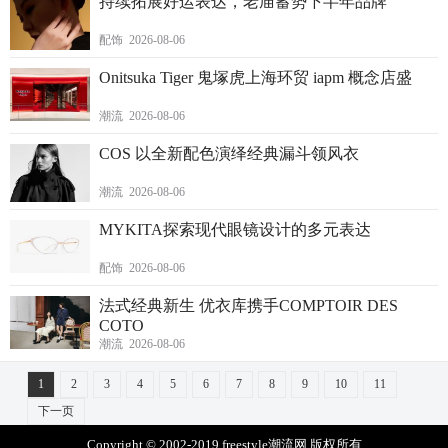
持续拓展好运表达，老庙蓄势下半年品牌
配饰 2026-08-06
Onitsuka Tiger 鬼塚虎上海环贸 iapm 概念店盛
潮流 2026-08-06
COS 以全新配色演绎经典漏斗领风衣
潮流 2026-08-06
MYKITA探索现代眼镜设计的多元表达
配饰 2026-08-06
法式经典新生 优衣库携手COMPTOIR DES
COTO
潮流 2026-08-06
1
2
3
4
5
6
7
8
9
10
11
下一页
Copyright © 2002-2019 freestyle潮流网 版权所有