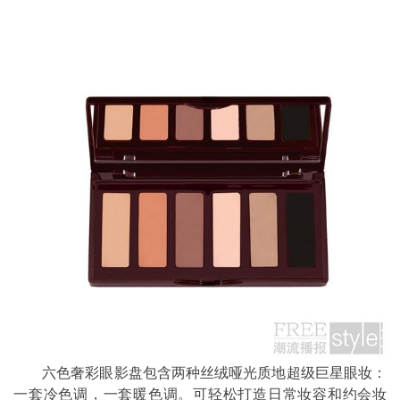
六色奢彩眼影盘包含两种丝绒哑光质地超级巨星眼妆：
一套冷色调，一套暖色调。可轻松打造日常妆容和约会妆