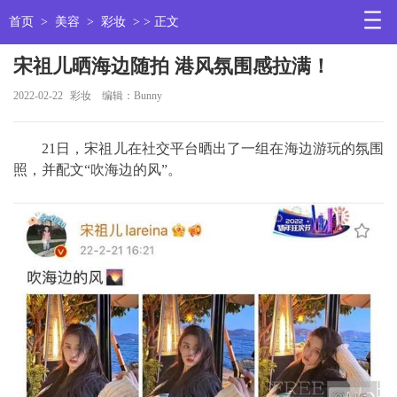
首页
>
美容
>
彩妆
> > 正文
宋祖儿晒海边随拍 港风氛围感拉满！
2022-02-22
彩妆
编辑：Bunny
21日，宋祖儿在社交平台晒出了一组在海边游玩的氛围
照，并配文“吹海边的风”。