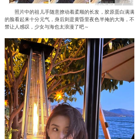
照片中的祖儿手随意撩动着柔顺的长发，胶原蛋白满满
的脸看起来十分元气，身后则是黄昏里夜色半掩的大海，不
禁让人感叹，少女与海也太浪漫了吧～