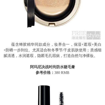
蕴含蜂胶精华同款成分，妆养合一，保湿+遮瑕+美白
+防晒一步到位。尤其适合秋冬季节/干皮肌肤使用；质感细
腻清透，水润遮瑕，隐匿毛孔瑕疵，打造自然匀净裸妆。
阿玛尼决战时尚防水睫毛膏
参考价格：
380 RMB