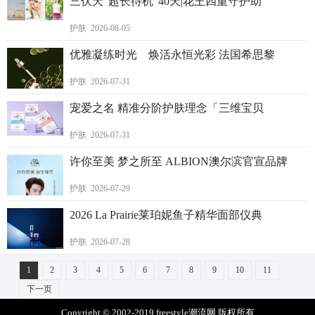
三伏天“超长待机”40天|花王四重守护助
护肤 2026-08-05
优雅凝练时光 焕活永恒光彩 法国希思黎
护肤 2026-07-31
宠爱之名 精准分阶护肤理念「三维宝贝
护肤 2026-07-31
许你至美 梦之所至 ALBION澳尔滨官宣品牌
护肤 2026-07-29
2026 La Prairie莱珀妮鱼子精华面部仪典
护肤 2026-07-28
1
2
3
4
5
6
7
8
9
10
11
下一页
Copyright © 2002-2019 freestyle潮流网 版权所有