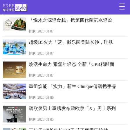
>
「悦木之源轻食栈」携第四代菌菇水轻盈
护肤 2026-08-07
超级B5火力「蓝」截乐园登陆长沙，理肤
护肤 2026-08-07
焕活生命力 紧塑年轻态 全新「CPB精雕面
护肤 2026-08-07
重组焕能 「实力」新生 Clinique倩碧携手品
护肤 2026-08-06
碧欧泉男士重磅发布碧欧泉「X」男士系列
护肤 2026-08-05