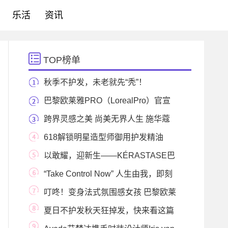
乐活
资讯
TOP榜单
秋季不护发，未老就先“秃”！
巴黎欧莱雅PRO（LorealPro）官宣
品牌先锋形象大使
跨界灵感之美 尚美无界人生 施华蔻
奇妙实验室盛
618解锁明星造型师御用护发精油
「摩洛哥油MORO
以敢耀，迎新生——KÉRASTASE巴
黎卡诗携手全新大
“Take Control Now” 人生由我，即刻
掌控 - ghd推出粉
叮咚！变身法式氛围感女孩 巴黎欧莱
雅PRO焕新圣
夏日不护发秋天狂掉发，快来看这篇