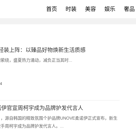
首页
时装
美容
娱乐
奢品
轻装上阵：以臻品好物焕新生活质感
萦绕，盛夏热力涌动，减负正当其时...
04
柔诺伊官宣周柯宇成为品牌护发代言人
16日，源自韩国的精致氛围个护品牌UNOVE柔诺伊正式宣布，新生
手周柯宇成为品牌护发代言人。...