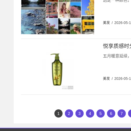
选定一种颜色，然
美发
/
2026-05-
悦享质感时
五月暖意延续，
美发
/
2026-05-
1
2
3
4
5
6
7