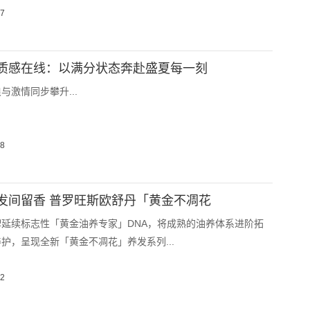
17
质感在线：以满分状态奔赴盛夏每一刻
与激情同步攀升...
08
发间留香 普罗旺斯欧舒丹「黄金不凋花
延续标志性「黄金油养专家」DNA，将成熟的油养体系进阶拓
护，呈现全新「黄金不凋花」养发系列...
02