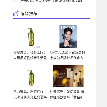
护发大法！
Aveda艾梵达携手时装设计师Iris van
Herpen 倾情推出
编辑推荐
盛夏减负，轻装上阵：
UNOVE柔诺伊官宣周柯
以臻品好物焕新生活质
宇成为品牌护发代言人
感
热力赛季，质感在线：
油养高光，发间留香 普
以满分状态奔赴盛夏每
罗旺斯欧舒丹「黄金不
一
凋