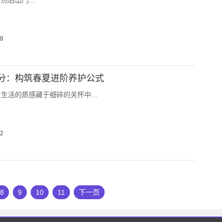
后出门...
18
分：构筑春夏进阶养护公式
生活的质感藏于细碎的关怀中...
12
8
9
10
11
下一页