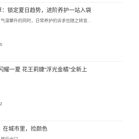
种草：锁定夏日趋势，进阶养护一站入袋
气温攀升的同时，日常养护的诉求也随之转变...
05
闪耀一夏 花王莉婕“浮光金橘”全新上
02
alk：在城市里，捡颜色