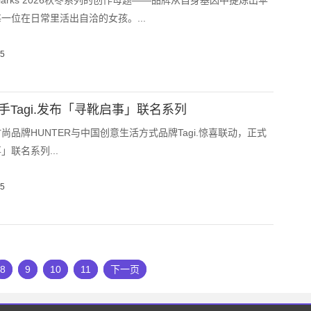
larks 2026秋冬系列的创作母题——品牌从自身基因中提炼出苹
一位在日常里活出自洽的女孩。...
05
携手Tagi.发布「寻靴启事」联名系列
尚品牌HUNTER与中国创意生活方式品牌Tagi.惊喜联动，正式
联名系列...
05
8
9
10
11
下一页