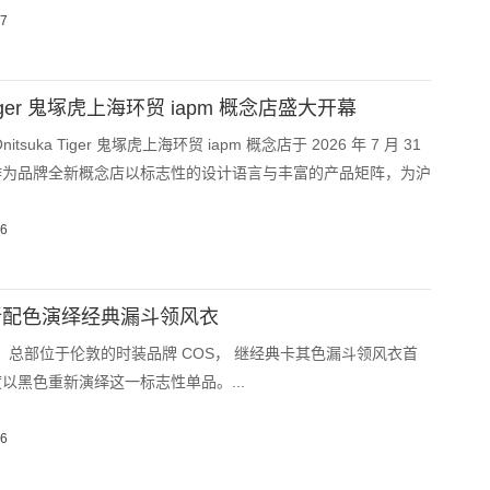
07
a Tiger 鬼塚虎上海环贸 iapm 概念店盛大开幕
tsuka Tiger 鬼塚虎上海环贸 iapm 概念店于 2026 年 7 月 31
作为品牌全新概念店以标志性的设计语言与丰富的产品矩阵，为沪
06
全新配色演绎经典漏斗领风衣
8月）总部位于伦敦的时装品牌 COS， 继经典卡其色漏斗领风衣首
以黑色重新演绎这一标志性单品。...
06