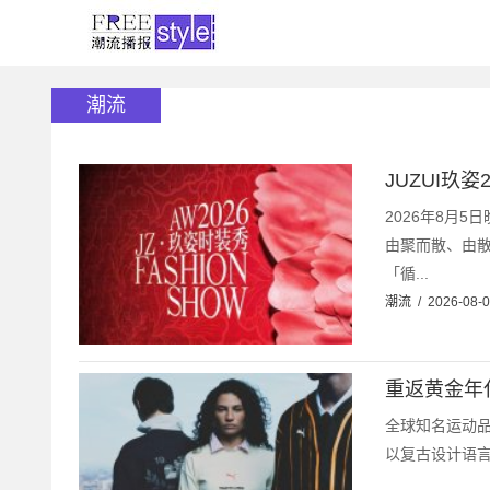
潮流
JUZUI玖
2026年8月
由聚而散、由散
「循...
潮流
/
2026-08-
重返黄金年代，
全球知名运动品牌
以复古设计语言