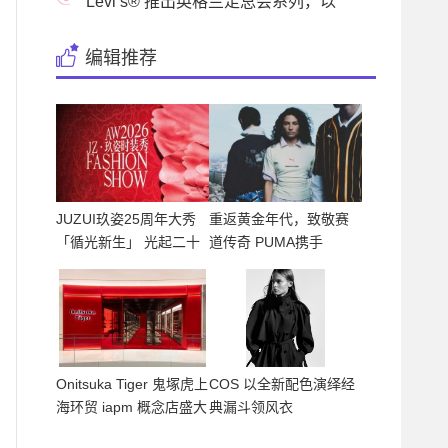
Formula 1® 75周年纪念
Levi’s® 推出英格兰足总会系列，以
丹宁礼赞球迷
编辑推荐
JUZUI玖姿25周年大秀
重返黄金年代，致敬赛
「循光新生」 光起二十
道传奇 PUMA携手
五载，
McLaren Rac
Onitsuka Tiger 鬼塚虎上
COS 以全新配色演绎经
海环贸 iapm 概念店盛大
典漏斗领风衣
开幕