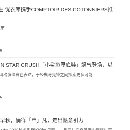
优衣库携手COMPTOIR DES COTONNIERS推
...
06
N STAR CRUSH「小鲨鱼厚底鞋」飒气登场，以
鲜明风格演绎自在表达，于经典与先锋之间探索更多可能...
06
 2026早秋，徜徉「苹」凡，走出惬意引力