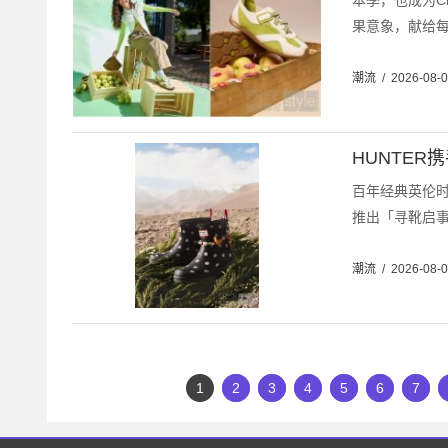
本季，也成为C
果意象，献给每
潮流
/
2026-08-
HUNTER
百年经典英伦时
推出「寻靴启事」
潮流
/
2026-08-
1
2
3
4
5
6
7