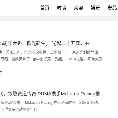
首页
时装
美容
娱乐
奢品
姿25周年大秀「循光新生」 光起二十五载，共
5日晚，秀场之内，灯光渐次收拢，全场暗下。一束追光刺破静谧，
而归，最终聚焦于T台中央光落，秀起。JUZUI玖姿25周年大秀
07
致敬赛道传奇 PUMA携手McLaren Racing推
 PUMA 携手 McLaren Racing 推出全新时光回廊限定系列，
回望赛车运动黄金年代...