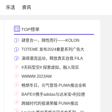
乐活
资讯
TOP榜单
肆意合一，随性而行——KOLON
SPORT 可隆发布全新
TOTEME 发布2024春夏系列广告大
片
演绎潮流运动，释放真实自我 FILA
FUSION x N°21联名
#天码型空# 探索虚拟，融入现实
FILA FUSION再次携
WMWM 2023AW
CAMPAIGN「WANDERING CELLIST」
畅想冬日，元气登场 PUMA推出全新
WINTERIZED冬季系
BAPE®携手adidas与达米安•利拉德
发布DAME 9联名鞋
跨越时代的极速荣耀 PUMA推出