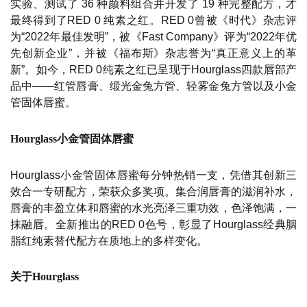
实验、测试了 36 种颜料组合并开发了 19 种完整配方，才
最终得到了RED 0 纯素之红。RED 0曾被《时代》杂志评
为“2022年最佳发明”，被《Fast Company》评为“2022年优
先创新企业”，并被《福布斯》杂志誉为“真正意义上的革
新”。如今，RED 0纯素之红已呈现于Hourglass四款唇部产
品中——红管唇膏、缎光金兔方管、轻雾金兔方管以及小金
管固体唇蜜。
Hourglass小金管固体唇蜜
Hourglass小金管固体唇蜜每分钟热销一支，凭借其创新三
效合一专研配方，荣获众多奖项。集合润唇膏的滋润补水，
唇膏的丰盈立体和唇蜜的水光亮泽三重功效，色泽饱满，一
抹融唇。全新推出的RED 0色号，彰显了Hourglass经典胭
脂红纯素替代配方在质地上的多样变化。
关于Hourglass