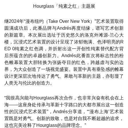
Hourglass「纯素之红」主题展
继2024年“漫布纽约（Take Over New York）”艺术装置取得
圆满成功后，此番品牌与Andrés再度结缘，谱写艺术创新
的新篇章。本次展出选址于历史悠久的洛克外滩源-兰心大
楼，沉浸式艺术装置的设计呈现了浓郁饱满、色泽明亮的R
ED 0纯素之红色调，并折射出这一开创性纯素替代配方背
后所蕴含的的卓越创新力。Andrés此番首次将标志性的粉
色帷幕装置大胆转换为张扬夺目的红色，跨越虚与实的边
界，为大众创造了一场视觉盛宴。装置中具有垂坠感的帷幕
设计更深层次地传达了勇气、果敢与革新的主题，亦彰显了
人类无与伦比的创造力。
“我很高兴能与Hourglass再次合作，也非常兴奋有机会在上
海——这座身处传承与革新十字路口的大都市展出这一创造
性的沉浸式艺术装置”，Andrés分享道，“‘漫布上海’艺术装
置既是对勇气、创新的致敬，也是对自我不断超越的追求，
这也完美诠释了Hourglass的品牌理念。”