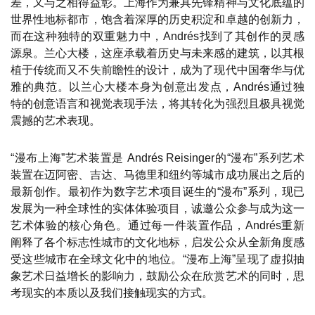
差，又与之相得益彰。上海作为兼具先锋精神与文化底蕴的
世界性地标都市，饱含着深厚的历史积淀和卓越的创新力，
而在这种独特的双重魅力中，Andrés找到了其创作的灵感
源泉。兰心大楼，这座承载着历史与未来感的建筑，以其根
植于传统而又不失前瞻性的设计，成为了现代中国奢华与优
雅的典范。以兰心大楼本身为创意出发点，Andrés通过独
特的创意语言和视觉表现手法，将其转化为强烈且极具视觉
震撼的艺术表现。
“漫布上海”艺术装置是 Andrés Reisinger的“漫布”系列艺术
装置在迈阿密、吉达、马德里和纽约等城市成功展出之后的
最新创作。最初作为数字艺术项目诞生的“漫布”系列，现已
发展为一种全球性的实体体验项目，诚邀公众参与成为这一
艺术体验的核心角色。通过每一件装置作品，Andrés重新
阐释了各个标志性城市的文化地标，启发公众从全新角度感
受这些城市在全球文化中的地位。“漫布上海”呈现了虚拟抽
象艺术日益增长的影响力，鼓励公众在欣赏艺术的同时，思
考现实的本质以及我们接触现实的方式。