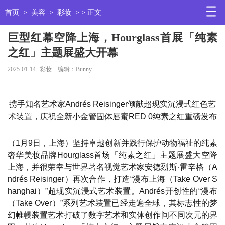
首页
>
美容
>
彩妆
> > 正文
巨型红幕空降上海，Hourglass首展「纯素
之红」主题展盛大开幕
2025-01-14
彩妆
编辑：Bunny
携手知名艺术家Andrés Reisinger倾献超现实沉浸式红色艺
术装置，庆祝全新小金管固体唇蜜RED 0纯素之红重磅发布
（1月9日，上海）坚持卓越创新并践行保护动物福祉的纯素
奢华美妆品牌Hourglass首场「纯素之红」主题展盛大空降
上海，并很荣幸与世界著名视觉艺术家安德烈斯·雷辛格（A
ndrés Reisinger）再次合作，打造“漫布上海（Take Over S
hanghai）”超现实沉浸式艺术装置。Andrés开创性的“漫布
（Take Over）”系列艺术装置已经走遍全球，其标志性的梦
幻帷幔装置艺术打破了数字艺术和实体创作间不同次元的界