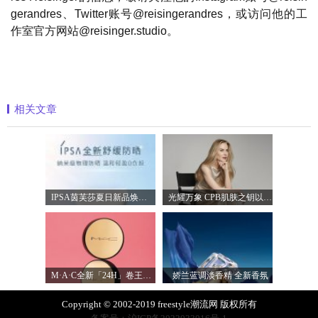
gerandres、Twitter账号@reisingerandres，或访问他的工
作室官方网站@reisinger.studio。
相关文章
IPSA茵芙莎夏日新品焕新登场 定制级调色
光耀万象 CPB肌肤之钥以镜头记录妮可·基
M·A·C全新「24H」卷王金气垫中国首发 实
娇兰蓝调淡香精 全新香氛
Copyright © 2002-2019 freestyle潮流网 版权所有