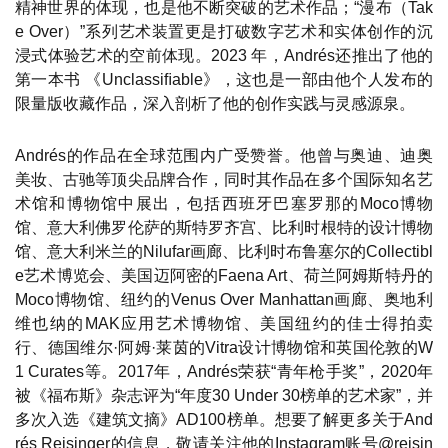
精神世界的体现，也是他不断突破的艺术作品；“漫布（Tak
e Over）”系列艺术装置更是打破数字艺术和实体创作的沉
浸式体验艺术的空前体现。2023 年，Andrés还推出了他的
第一本书 《Unclassiﬁable》，这也是一部由他个人发布的
限量版收藏作品，深入剖析了他的创作实践与灵感源泉。
Andrés的作品在全球范围内广受赞誉。他曾与奥迪、迪奥
美妆、古驰等顶尖品牌合作，同时其作品在多个国际知名艺
术馆和博物馆中展出，包括西班牙巴塞罗那的Moco博物
馆、意大利佛罗伦萨的斯特罗齐宫、比利时根特的设计博物
馆、意大利米兰的Nilufar画廊、比利时布鲁塞尔的Collectibl
e艺术博览会、美国迈阿密的Faena Art、荷兰阿姆斯特丹的
Moco博物馆、纽约的Venus Over Manhattan画廊、奥地利
维也纳的MAK应用艺术博物馆、美国纽约的佳士得拍卖
行、德国维尔·阿姆·莱茵的Vitra设计博物馆和英国伦敦的W
1 Curates等。2017年，Andrés荣获“青年枪手奖”，2020年
被《福布斯》杂志评为“年度30 Under 30榜单的艺术家”，并
多次入选《建筑文摘》AD100榜单。想要了解更多关于And
rés Reisinger的信息，敬请关注他的Instagram账号@reisin