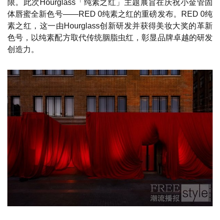
限。此次Hourglass「纯素之红」主题展旨在庆祝小金管固
体唇蜜全新色号——RED 0纯素之红的重磅发布。RED 0纯
素之红，这一由Hourglass创新研发并获得美妆大奖的革新
色号，以纯素配方取代传统胭脂虫红，彰显品牌卓越的研发
创造力。