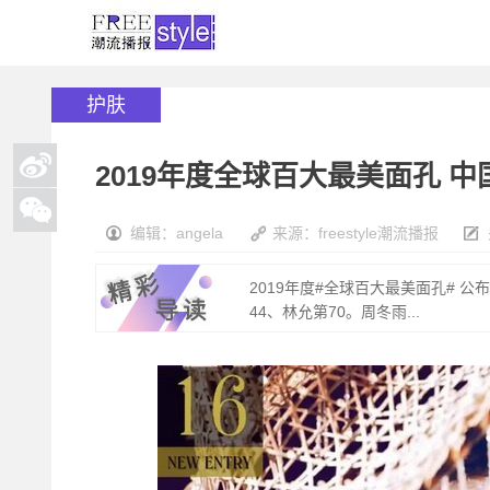
护肤
2019年度全球百大最美面孔 
编辑：angela
来源：freestyle潮流播报
2019年度#全球百大最美面孔# 
44、林允第70。周冬雨...