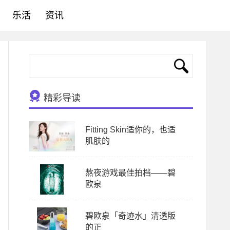
乐活
资讯
精彩导读
Fitting Skin适你的，也适
肌肤的
熬夜游戏最佳拍档——碧
欧泉
碧欧泉「奇迹水」清透版
的正