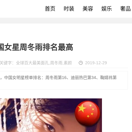
首页
时装
美容
娱乐
奢品
中国女星周冬雨排名最高
关键字：
全球百大最美面孔
,
周冬雨
,
素颜
2019-12-29
公布，中国女明星榜单排名：周冬雨第16、迪丽热巴第34、鞠婧祎第