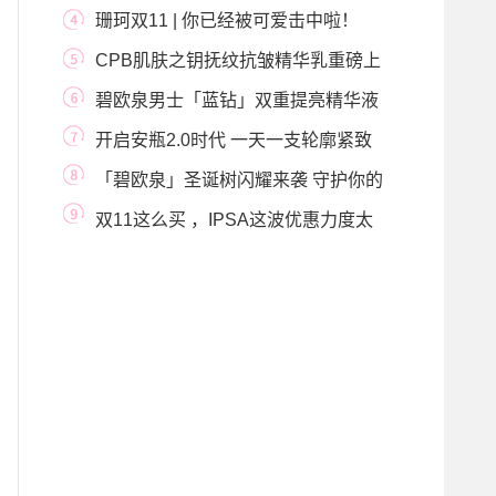
老危“肌”
珊珂双11 | 你已经被可爱击中啦！
CPB肌肤之钥抚纹抗皱精华乳重磅上
市 抚平岁月痕
碧欧泉男士「蓝钻」双重提亮精华液
正确激活指
开启安瓶2.0时代 一天一支轮廓紧致
上扬 薇姿全新
「碧欧泉」圣诞树闪耀来袭 守护你的
无瑕冬日
双11这么买 ，IPSA这波优惠力度太
可以了！