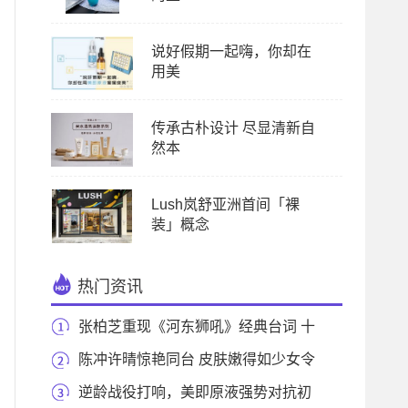
说好假期一起嗨，你却在
用美
传承古朴设计 尽显清新自
然本
Lush岚舒亚洲首间「裸
装」概念
热门资讯
张柏芝重现《河东狮吼》经典台词 十
七年后，还
陈冲许晴惊艳同台 皮肤嫩得如少女令
人羡慕
逆龄战役打响，美即原液强势对抗初