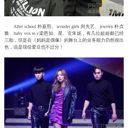
After school 朴嘉熙、wonder girls 闵先艺、jewelry 朴贞
雅、baby vox re.v梁恩知、星、玄朱妮，有几位姐姐都已经
三胎，但是在《妈妈是偶像》的舞台上的业务能力仍然很出
色，说是现役爱豆也不过分！