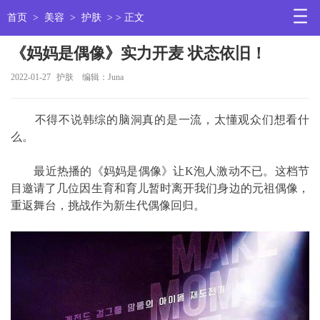
首页
>
美容
>
护肤
> > 正文
《妈妈是偶像》实力开麦 状态依旧！
2022-01-27
护肤
编辑：Juna
不得不说韩综的脑洞真的是一流，太懂观众们想看什
么。
最近热播的《妈妈是偶像》让K泡人激动不已。这档节
目邀请了几位因生育和育儿暂时离开我们身边的元祖偶像，
重返舞台，挑战作为新生代偶像回归。