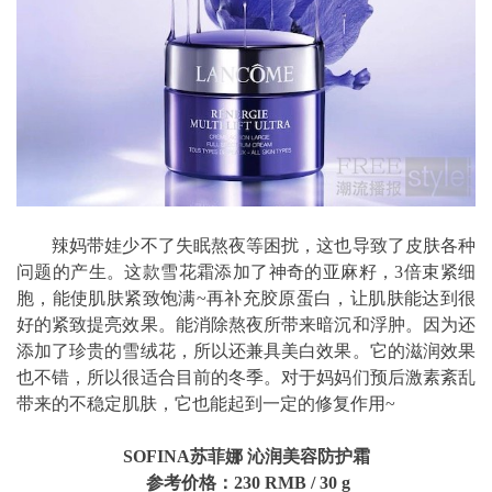
辣妈带娃少不了失眠熬夜等困扰，这也导致了皮肤各种
问题的产生。这款雪花霜添加了神奇的亚麻籽，3倍束紧细
胞，能使肌肤紧致饱满~再补充胶原蛋白，让肌肤能达到很
好的紧致提亮效果。能消除熬夜所带来暗沉和浮肿。因为还
添加了珍贵的雪绒花，所以还兼具美白效果。它的滋润效果
也不错，所以很适合目前的冬季。对于妈妈们预后激素紊乱
带来的不稳定肌肤，它也能起到一定的修复作用~
SOFINA苏菲娜
沁润美容防护霜
参考价格：230 RMB / 30 g