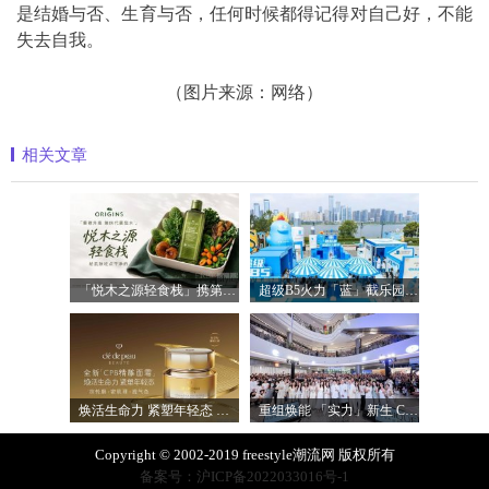
是结婚与否、生育与否，任何时候都得记得对自己好，不能
失去自我。
（图片来源：网络）
相关文章
「悦木之源轻食栈」携第四代菌菇水轻盈
超级B5火力「蓝」截乐园登陆长沙，理肤
焕活生命力 紧塑年轻态 全新「CPB精雕面
重组焕能 「实力」新生 Clinique倩碧携手品
Copyright © 2002-2019 freestyle潮流网 版权所有
备案号：沪ICP备2022033016号-1