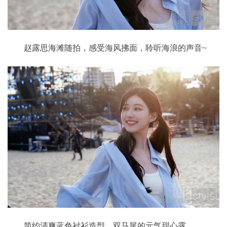
赵露思海滩随拍，感受海风拂面，聆听海浪的声音~
简约清爽蓝色衬衫造型，双马尾的元气甜心露。