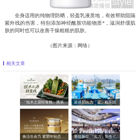
全身适用的纯物理防晒，轻盈乳液质地，有效帮助阻隔
紫外线的伤害，特别添加神经酰胺功能物质*，滋润舒缓肌
肤的同时也可以改善干燥粗糙的肌肤。
（图片来源：网络）
相关文章
「悦木之源轻食栈」携第四代菌菇水轻盈
超级B5火力「蓝」截乐园登陆长沙，理肤
焕活生命力 紧塑年轻态 全新「CPB精雕面
重组焕能 「实力」新生 Clinique倩碧携手品