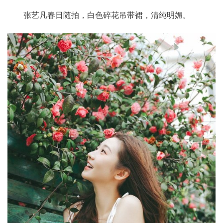
张艺凡春日随拍，白色碎花吊带裙，清纯明媚。