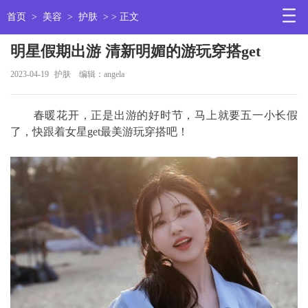
首页
>
美容
>
护肤
> > 正文
明星假期出游 清新明媚的游玩穿搭get
2023-04-19
护肤
编辑：angela
春暖花开，正是出游的好时节，马上就要五一小长假
了，快跟着女星get最美游玩穿搭吧！