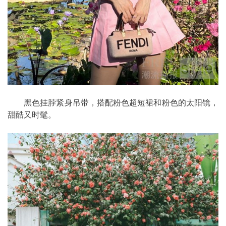
黑色挂脖紧身吊带，搭配粉色超短裙和粉色的太阳镜，
甜酷又时髦。