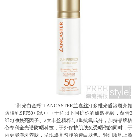
“御光白金瓶”LANCASTER兰嘉丝汀多维光盾淡斑亮颜
防晒乳SPF50+ PA++++于骄阳下呵护你的娇嫩亮颜，蕴含3
维匀净焕亮因子、2大丰盈精粹与3重抗氧成分，加持品牌核
心专利全光谱防晒科技，于外保护肌肤免受晒伤的同时，于
内更能淡斑养肤，呈现焕亮匀净的透白肤色。轻润质地上脸