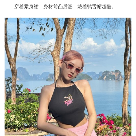
穿着紧身裙，身材前凸后翘，戴着鸭舌帽超酷。