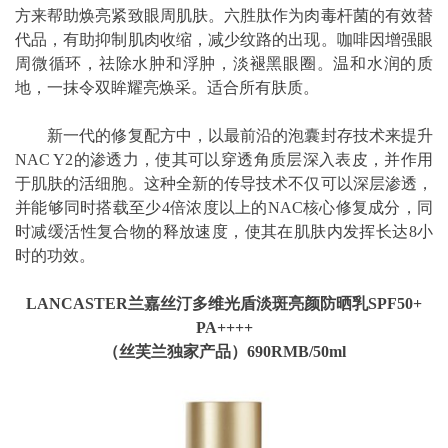
方来帮助焕亮紧致眼周肌肤。六胜肽作为肉毒杆菌的有效替
代品，有助抑制肌肉收缩，减少纹路的出现。咖啡因增强眼
周微循环，祛除水肿和浮肿，淡褪黑眼圈。温和水润的质
地，一抹令双眸耀亮焕采。适合所有肤质。
新一代的修复配方中，以最前沿的泡囊封存技术来提升
NAC Y2的渗透力，使其可以穿透角质层深入表皮，并作用
于肌肤的活细胞。这种全新的传导技术不仅可以深层渗透，
并能够同时搭载至少4倍浓度以上的NAC核心修复成分，同
时减缓活性复合物的释放速度，使其在肌肤内发挥长达8小
时的功效。
LANCASTER兰嘉丝汀多维光盾淡斑亮颜防晒乳SPF50+
PA++++
（丝芙兰独家产品）690RMB/50ml