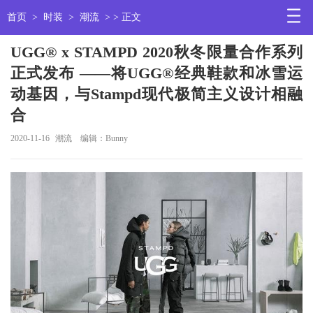
首页
>
时装
>
潮流
> > 正文
UGG® x STAMPD 2020秋冬限量合作系列
正式发布 ——将UGG®经典鞋款和冰雪运
动基因，与Stampd现代极简主义设计相融
合
2020-11-16
潮流
编辑：Bunny