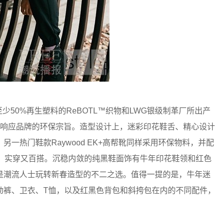
至少50%再生塑料的ReBOTL™织物和LWG银级制革厂所出产
，响应品牌的环保宗旨。造型设计上，迷彩印花鞋舌、精心设计
一热门鞋款Raywood EK+高帮靴同样采用环保物料，并配
防水涂层，实穿又百搭。沉稳内敛的纯黑鞋面饰有牛年印花鞋领和红色
是潮流人士玩转新春造型的不二之选。值得一提的是，牛年迷
动裤、卫衣、T恤，以及红黑色背包和斜挎包在内的不同配件，