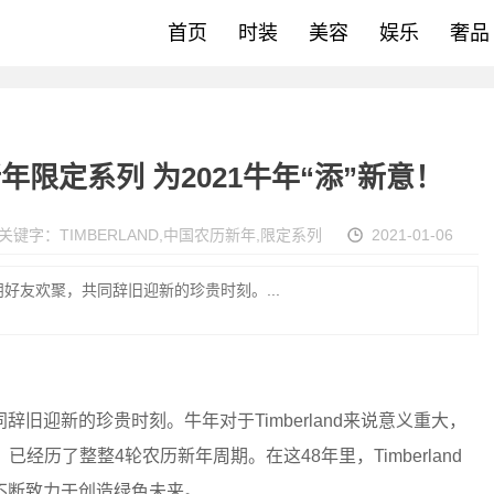
首页
时装
美容
娱乐
奢品
新年限定系列 为2021牛年“添”新意！
关键字：
TIMBERLAND
,
中国农历新年
,
限定系列
2021-01-06
好友欢聚，共同辞旧迎新的珍贵时刻。...
旧迎新的珍贵时刻。牛年对于Timberland来说意义重大，
已经历了整整4轮农历新年周期。在这48年里，Timberland
不断致力于创造绿色未来。