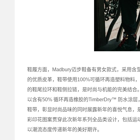
鞋履方面，Madbury迈步鞋备有男女款式，采用含
的优质皮革，鞋带使用100%可循环再造塑料物料
的鞋尾拉环和鞋侧拉链，是时尚与机能的完美结合。另
以含有50% 循环再造橡胶的TimberDry™ 
鞋带，彰显时尚品味的同时展露新年的喜悦气息，
彩印花图案贯穿此次新年系列全品类设计，包括运
以潮流态度传递新年的美好期许。