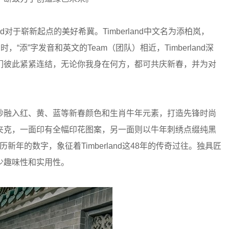
nd对于崭新起点的美好希冀。Timberland中文名为添柏岚，
“添”字发音和英文的Team（团队）相近，Timberland深
们彼此紧紧连结，无论你我身在何方，都可共庆新春，并为对
妙融入红、黄、蓝等新春颜色和生肖牛年元素，打造先锋时尚
夹克，一面印有全幅印花图案，另一面则以牛年刺绣点缀纯黑
轮农历新年的数字，象征着Timberland这48年的传奇过往。独具匠
少趣味性和实用性。