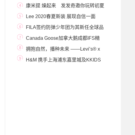
中国风 打造最
康米提 燥起来 发发奇邀你玩转初夏
时尚人设
Lee 2020春夏新装 展现自信一面
FILA签约防弹少年团为其新任全球品
牌代言人
Canada Goose加拿大鹅成都IFS精
品店现已盛大开幕
拥抱自然，播种未来 ——Levi’s® x
FARM Rio自然•
H&M 携手上海浦东嘉里城及KKIDS
举办可持续童装