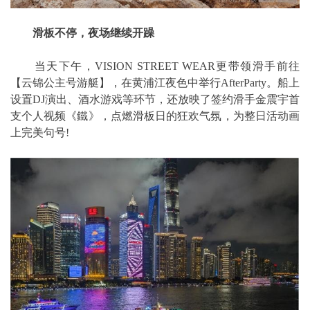
滑板不停，夜场继续开躁
当天下午，VISION STREET WEAR更带领滑手前往
【云锦公主号游艇】，在黄浦江夜色中举行AfterParty。船上
设置DJ演出、酒水游戏等环节，还放映了签约滑手金震宇首
支个人视频《鐵》，点燃滑板日的狂欢气氛，为整日活动画
上完美句号!