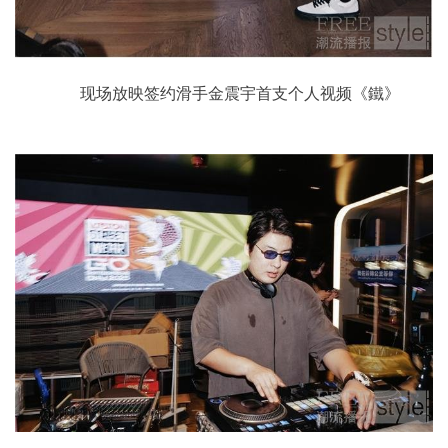
现场放映签约滑手金震宇首支个人视频《鐵》