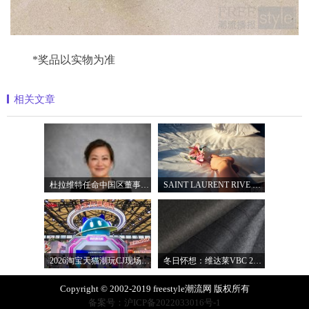
*奖品以实物为准
相关文章
杜拉维特任命中国区董事总经理杨琛女士
SAINT LAURENT RIVE DROITE圣罗兰北京右岸精品店
2026淘宝天猫潮玩CJ现场直击，以五大圈层
冬日怀想：维达莱VBC 2027秋冬面料系列
Copyright © 2002-2019 freestyle潮流网 版权所有
备案号：沪ICP备2022033016号-1