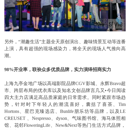
另外，“潮趣生活”主题全天原创演出、趣味情景互动等连番
上演，具有超强的现场感染力，将全天的现场人气推向高
潮。
98%开业率，联袂众多优质品牌，实力演绎招商实力
上海九亭金地广场以高端影院品牌CGV影城、永辉Bravo超
市、跨层布局的优衣库以及知名文创品牌言几又•今日阅读
四大主力店满足高品质家庭的日常需求。同时紧跟市场趋
势，针对时下年轻人的潮流喜好，囊括了喜茶、Tim
Hortons、星巴克臻选店、Bunlife朋乐坊等品牌，以及LE
CREUSET 、Nespresso、dyson、气味图书馆、海马体照相
馆、花邻FloweringLife、New&Next等热门生活方式品牌，