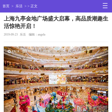
首页
>
乐活
> > 正文
上海九亭金地广场盛大启幕，高品质潮趣生
活惊艳开启！
2019-09-23
乐活
编辑：angela