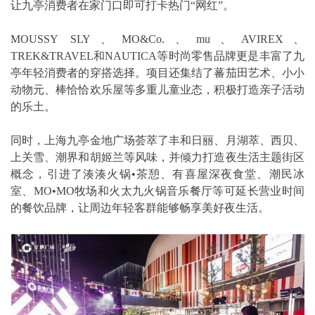
让九亭消费者在家门口即可打卡热门“网红”。
MOUSSY SLY、MO&Co.、mu、AVIREX、
TREK&TRAVEL和NAUTICA等时尚零售品牌更是丰富了九
亭年轻消费者的穿搭选择。项目还集结了蕃茄田艺术、小小
动物元、棒恰恰欢乐屋等多重儿童业态，积极打造亲子活动
的乐土。
同时，上海九亭金地广场荟萃了丰和日丽、月湖萃、西贝、
上关雪、潮界和胡姬兰等风味，并倾力打造夜生活主题街区
概念，引进了湊湊火锅•茶憩、有喜屋深夜食堂、潮民冰
室、MO•MO牧场和火太九火锅音乐餐厅等可延长营业时间
的餐饮品牌，让周边年轻客群能够畅享美好夜生活。