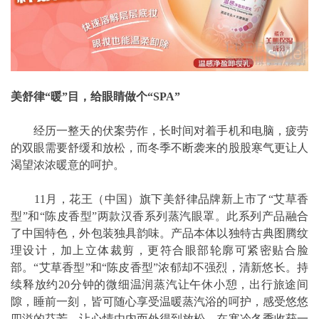
美舒律“暖”目，给眼睛做个“SPA”
经历一整天的伏案劳作，长时间对着手机和电脑，疲劳
的双眼需要舒缓和放松，而冬季不断袭来的股股寒气更让人
渴望浓浓暖意的呵护。
11月，花王（中国）旗下美舒律品牌新上市了“艾草香
型”和“陈皮香型”两款汉香系列蒸汽眼罩。此系列产品融合
了中国特色，外包装独具韵味。产品本体以独特古典图腾纹
理设计，加上立体裁剪，更符合眼部轮廓可紧密贴合脸
部。“艾草香型”和“陈皮香型”浓郁却不强烈，清新悠长。持
续释放约20分钟的微细温润蒸汽让午休小憩，出行旅途间
隙，睡前一刻，皆可随心享受温暖蒸汽浴的呵护，感受悠悠
四溢的芬芳，让心情由内而外得到放松，在寒冷冬季收获一