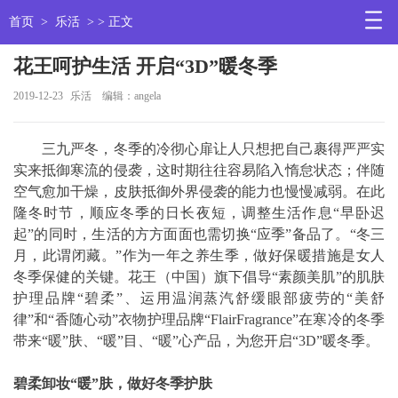
首页
>
乐活
> > 正文
花王呵护生活 开启“3D”暖冬季
2019-12-23
乐活
编辑：angela
三九严冬，冬季的冷彻心扉让人只想把自己裹得严严实
实来抵御寒流的侵袭，这时期往往容易陷入惰怠状态；伴随
空气愈加干燥，皮肤抵御外界侵袭的能力也慢慢减弱。在此
隆冬时节，顺应冬季的日长夜短，调整生活作息“早卧迟
起”的同时，生活的方方面面也需切换“应季”备品了。“冬三
月，此谓闭藏。”作为一年之养生季，做好保暖措施是女人
冬季保健的关键。花王（中国）旗下倡导“素颜美肌”的肌肤
护理品牌“碧柔”、运用温润蒸汽舒缓眼部疲劳的“美舒
律”和“香随心动”衣物护理品牌“FlairFragrance”在寒冷的冬季
带来“暖”肤、“暖”目、“暖”心产品，为您开启“3D”暖冬季。
碧柔卸妆“暖”肤，做好冬季护肤