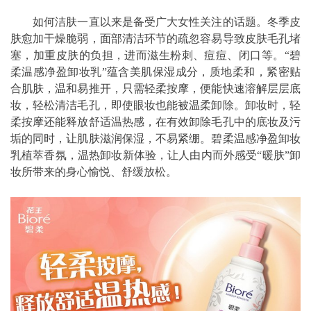
如何洁肤一直以来是备受广大女性关注的话题。冬季皮
肤愈加干燥脆弱，面部清洁环节的疏忽容易导致皮肤毛孔堵
塞，加重皮肤的负担，进而滋生粉刺、痘痘、闭口等。“碧
柔温感净盈卸妆乳”蕴含美肌保湿成分，质地柔和，紧密贴
合肌肤，温和易推开，只需轻柔按摩，便能快速溶解层层底
妆，轻松清洁毛孔，即使眼妆也能被温柔卸除。卸妆时，轻
柔按摩还能释放舒适温热感，在有效卸除毛孔中的底妆及污
垢的同时，让肌肤滋润保湿，不易紧绷。碧柔温感净盈卸妆
乳植萃香氛，温热卸妆新体验，让人由内而外感受“暖肤”卸
妆所带来的身心愉悦、舒缓放松。