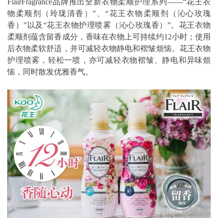
FlairFragrance品牌推出全新衣物柔顺护理系列——“花王衣
物柔顺剂（玲珑清香）”、“花王衣物柔顺剂（沁心玫瑰
香）”以及“花王衣物护理喷雾（沁心玫瑰香）”。花王衣物
柔顺剂蕴含留香成分，香味在衣物上可持续约12小时；使用
后衣物柔软舒适，并可减轻衣物静电和褶皱烦恼。花王衣物
护理喷雾，轻松一喷，亦可减轻衣物褶皱、静电和异味烦
恼，同时散发优雅香气。