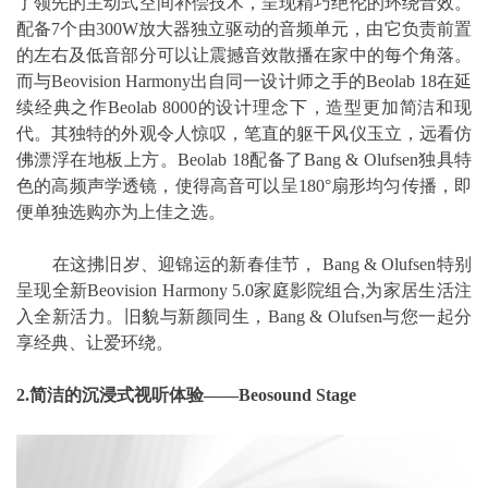
了领先的主动式空间补偿技术，呈现精巧绝伦的环绕音效。
配备7个由300W放大器独立驱动的音频单元，由它负责前置
的左右及低音部分可以让震撼音效散播在家中的每个角落。
而与Beovision Harmony出自同一设计师之手的Beolab 18在延
续经典之作Beolab 8000的设计理念下，造型更加简洁和现
代。其独特的外观令人惊叹，笔直的躯干风仪玉立，远看仿
佛漂浮在地板上方。Beolab 18配备了Bang & Olufsen独具特
色的高频声学透镜，使得高音可以呈180°扇形均匀传播，即
便单独选购亦为上佳之选。
在这拂旧岁、迎锦运的新春佳节， Bang & Olufsen特别
呈现全新Beovision Harmony 5.0家庭影院组合,为家居生活注
入全新活力。旧貌与新颜同生，Bang & Olufsen与您一起分
享经典、让爱环绕。
2.简洁的沉浸式视听体验——Beosound Stage