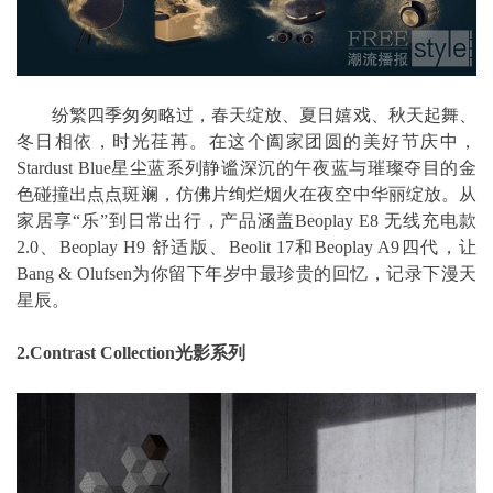
纷繁四季匆匆略过，春天绽放、夏日嬉戏、秋天起舞、
冬日相依，时光荏苒。在这个阖家团圆的美好节庆中，
Stardust Blue星尘蓝系列静谧深沉的午夜蓝与璀璨夺目的金
色碰撞出点点斑斓，仿佛片绚烂烟火在夜空中华丽绽放。从
家居享“乐”到日常出行，产品涵盖Beoplay E8 无线充电款
2.0、Beoplay H9 舒适版、Beolit 17和Beoplay A9四代，让
Bang & Olufsen为你留下年岁中最珍贵的回忆，记录下漫天
星辰。
2.Contrast Collection光影系列