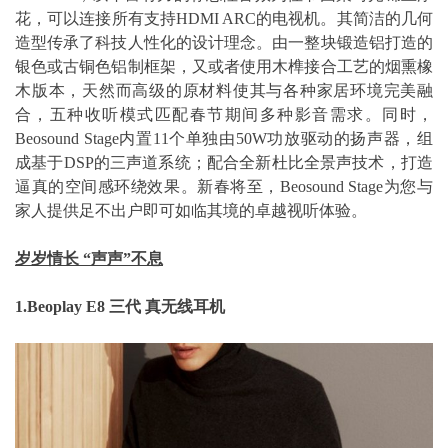
花，可以连接所有支持HDMI ARC的电视机。其简洁的几何
造型传承了科技人性化的设计理念。由一整块锻造铝打造的
银色或古铜色铝制框架，又或者使用木榫接合工艺的烟熏橡
木版本，天然而高级的原材料使其与各种家居环境完美融
合，五种收听模式匹配春节期间多种影音需求。同时，
Beosound Stage内置11个单独由50W功放驱动的扬声器，组
成基于DSP的三声道系统；配合全新杜比全景声技术，打造
逼真的空间感环绕效果。新春将至，Beosound Stage为您与
家人提供足不出户即可如临其境的卓越视听体验。
岁岁情长 “声声”不息
1.Beoplay E8 三代 真无线耳机