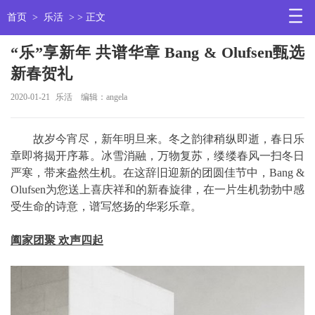
首页
>
乐活
> > 正文
“乐”享新年 共谱华章 Bang & Olufsen甄选
新春贺礼
2020-01-21
乐活
编辑：angela
故岁今宵尽，新年明旦来。冬之韵律稍纵即逝，春日乐
章即将揭开序幕。冰雪消融，万物复苏，缕缕春风一扫冬日
严寒，带来盎然生机。在这辞旧迎新的团圆佳节中，Bang &
Olufsen为您送上喜庆祥和的新春旋律，在一片生机勃勃中感
受生命的诗意，谱写悠扬的华彩乐章。
阖家团聚 欢声四起