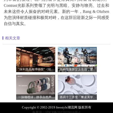
Contrast光影系列赞颂了光明与黑暗、安静与嘹亮、过去和
未来这些令人振奋的对峙元素。新的一年，Bang & Olufsen
为您演绎材质碰撞和极简对峙，在这辞旧迎新之际一同感受
自信与真实。
相关文章
“保利美高梅博物馆”《丝路》大展最后
当科技重新定义生活，爱尔威Airwheel正在
一抹橄榄绿，静享自然声 索尼WH-1000XM6橄
路易十三首套「餐桌美学」系列正式揭晓
Copyright © 2002-2019 freestyle潮流网 版权所有
备案号：沪ICP备2022033016号-1