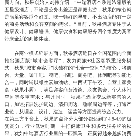
新方向。秋果创始人刘伟介绍，“中端酒店本质是浓缩版的
五星级酒店，不论是公务出差还是家庭出游，秋果的核心就
是满足宾客睡个好觉、吃一顿好的早餐、不出酒店能有一定
的商务活动和会客空间的需求。“ 目前，秋果酒店专注于从
健康设计、健康睡眠、健康饮食和健康服务四个维度为宾客
带来全新的商旅体验。
在商业模式延展方面，秋果酒店近日在全国范围内全面
推出酒店版“城市会客厅”，发力商旅+社区客双重服务模
式。秋果“城市会客厅”以独有的“七合一空间”为核心，将前
台、大堂、咖啡吧、餐吧、书吧、商务吧、休闲吧等功能七
合一，同时辅以维生素加油站、中西式下午茶、自营土家美
食（秋果小厨），满足宾客商务洽谈、亲友聚会、个人休闲
空间等多重需求；与此同时，秋果把酒店变成新零售的入
口，加速拓展洗护周边、清扫周边、睡眠周边等等，打通产
业链，从理念、设计、建造、运营等方面提高综合实力。
在第三方平台上，秋果的点评分大部分都达到了4.8-4.9的极
赞高分，行业低迷时期，主打健康卫生和多元服务牌的秋
果，犹如中端酒店行业里的一匹黑马，正赢得越来越多消费