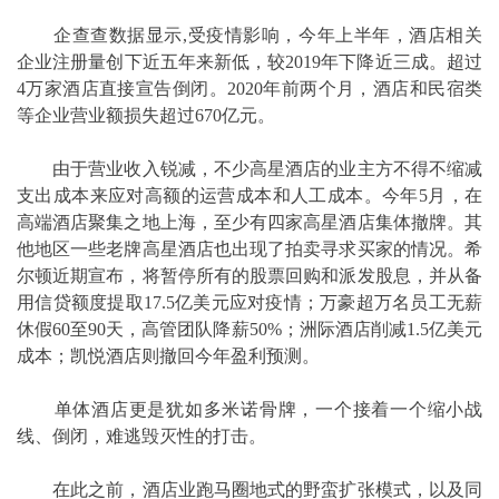
企查查数据显示,受疫情影响，今年上半年，酒店相关
企业注册量创下近五年来新低，较2019年下降近三成。超过
4万家酒店直接宣告倒闭。2020年前两个月，酒店和民宿类
等企业营业额损失超过670亿元。
由于营业收入锐减，不少高星酒店的业主方不得不缩减
支出成本来应对高额的运营成本和人工成本。今年5月，在
高端酒店聚集之地上海，至少有四家高星酒店集体撤牌。其
他地区一些老牌高星酒店也出现了拍卖寻求买家的情况。希
尔顿近期宣布，将暂停所有的股票回购和派发股息，并从备
用信贷额度提取17.5亿美元应对疫情；万豪超万名员工无薪
休假60至90天，高管团队降薪50%；洲际酒店削减1.5亿美元
成本；凯悦酒店则撤回今年盈利预测。
单体酒店更是犹如多米诺骨牌，一个接着一个缩小战
线、倒闭，难逃毁灭性的打击。
在此之前，酒店业跑马圈地式的野蛮扩张模式，以及同