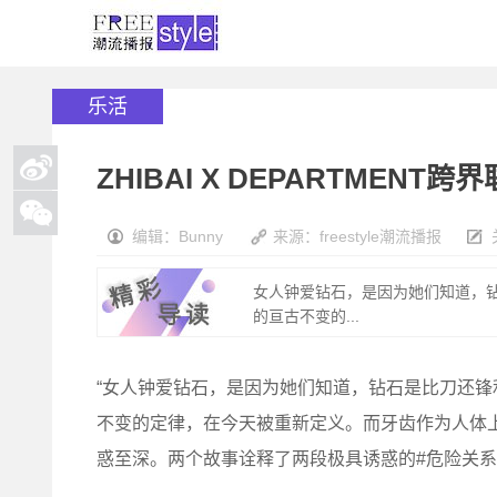
乐活
ZHIBAI X DEPARTMEN
编辑：Bunny
来源：freestyle潮流播报
女人钟爱钻石，是因为她们知道，
的亘古不变的...
“女人钟爱钻石，是因为她们知道，钻石是比刀还锋
不变的定律，在今天被重新定义。而牙齿作为人体
惑至深。两个故事诠释了两段极具诱惑的#危险关