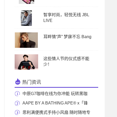
智享时尚，轻悦无线 JBL
LIVE
耳畔情“声” 梦寐不忘 Bang
这些情人节的仪式感不能
少！
热门资讯
中原G7咖啡在线为你冲能 玩转黑咖
啡礼盒，点亮
AAPE BY A BATHING APE® x「锋
味」联乘推出别注版中秋
思利满便携式手持小风扇 随时随地专