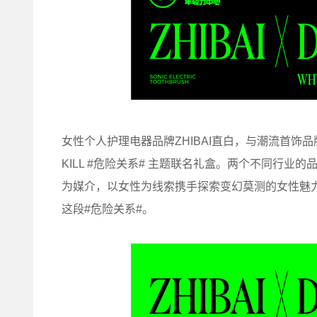
女性个人护理电器品牌ZHIBAI直白，与潮流首饰品牌D
KILL #危险关系# 主题联名礼盒。两个不同行
为媒介，以女性为线索携手探索变幻莫测的女性魅
这段#危险关系#。