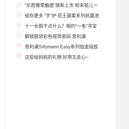
属清凉
“乐而雅零触感”焕新上市 和宋祖儿一
起趣享“
给你更多 “手”护 花王碧柔系列抗菌泡
泡洗手液
十一长假干点什么？相约“一条”寻宝
去！
解锁厨房彩色视觉密码 思利满
sillymann厨具系列
思利满Sillymann Easy系列铂金硅胶
水壶 清新缤纷色
这些给妈妈的礼物 好用又走心~