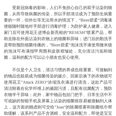
受新冠病毒的影响，人们不免担心自己的双手沾染到细
菌，从而导致病菌的传染，所以手部清洁成为了预防生病重
要的一环，但外出等无法用水的情况下，“Biore碧柔“消毒液
便能随时随地对手部进行消毒护理；为防护家人健康，进入
家门后可使用花王进博会新亮相的“RESESH“喷雾产品，帮
助去除在外面沾染到衣物上的细菌和异味；进门后的勤洗手
是帮助预防细菌传播的，”Biore碧柔“泡沫洗手液使用微米级
的泡沫可布满指甲周围和皮肤褶皱处，充分清洁污垢和细
菌，温和的配方可以让小朋友也安心使用。
不仅是个人卫生，清洁习惯的养成也很重要。可接触到
的物品也较易成为细菌传染的媒介。回家后换下的衣物就可
使用花王”Attack ZERO“浓缩洗衣液进行清洗，这款产品可
清洁附着在化学纤维上的顽固污渍，且配有抗菌配方，预防
衣物半干异味；此外，家中物品包括门把手、日常生活中不
可或缺的智能手机及屏幕上沾染的细菌很容易被接触到人体
上，这方面的顾虑则可交给”Joan“的除菌喷雾和除菌纸巾帮
助缓解，该系列产品不含酒精，安全温和配方，即使是宝宝