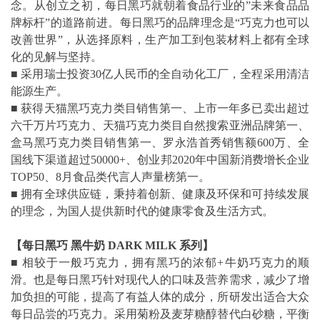
念。从创立之初，每日黑巧就朝着食品行业的”未来食品品
牌标杆”的道路前进。每日黑巧的品牌理念是“巧克力也可以
改善世界”，从选择原料，生产加工到包装材料上都有全球
化的见解与坚持。
■ 采用瑞士投资30亿人民币的全自动化工厂，全程采用清洁
能源生产。
■ 获得天猫黑巧克力类目销售第一、上市一年多已卖出超过
六千万片巧克力、天猫巧克力类目自然搜索亚洲品牌第一、
盒马黑巧克力类目销售第一、罗永浩首秀销售额600万、全
国线下渠道超过50000+、创业邦2020年中国新消费增长企业
TOP50、8月食品类代言人声量榜第一。
■ 拥有全球供应链，秉持着创新、健康及环保和可持续发展
的理念，为国人提供新时代的健康零食及生活方式。
【每日黑巧 黑牛奶 DARK MILK 系列】
■ 相较于一般巧克力，拥有黑巧的浓郁+牛奶巧克力的顺
滑。也是每日黑巧针对现代人的口味及营养需求，减少了增
加负担的可能，提高了有益人体的成分，所研发出适合大众
每日品尝的巧克力。采用菊粉及麦芽糖醇替代白砂糖，平衡