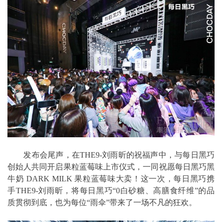
发布会尾声，在THE9-刘雨昕的祝福声中，与每日黑巧
创始人共同开启果粒蓝莓味上市仪式，一同祝愿每日黑巧黑
牛奶 DARK MILK 果粒蓝莓味大卖！这一次，每日黑巧携
手THE9-刘雨昕，将每日黑巧“0白砂糖、高膳食纤维”的品
质贯彻到底，也为每位“雨伞”带来了一场不凡的狂欢。