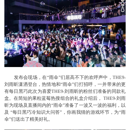
发布会现场，在“雨伞”们居高不下的欢呼声中，THE9-
刘雨昕潇洒登台，热情地和“雨伞”们打招呼，一并带来的更
有每日黑巧此次为喜爱THE9-刘雨昕的粉丝们准备的同款礼
盒。在简短的果粒蓝莓热搜组合的礼盒介绍后， THE9-刘雨
昕为现场及直播间内的“雨伞”准备了一波又一波的福利，以
及 “每日黑巧冷知识大问答”，你画我猜的游戏环节，为“雨
伞”们送出了精美好礼。