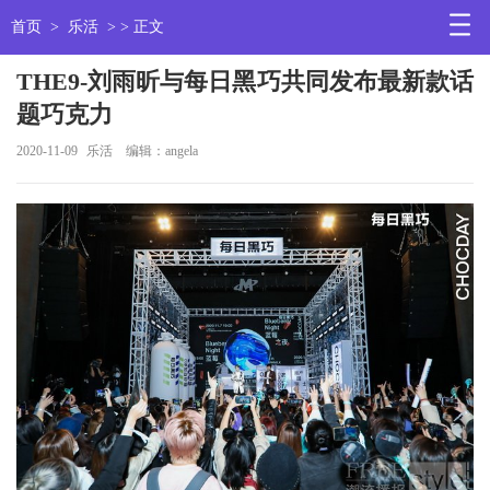
首页
>
乐活
> > 正文
THE9-刘雨昕与每日黑巧共同发布最新款话
题巧克力
2020-11-09
乐活
编辑：angela