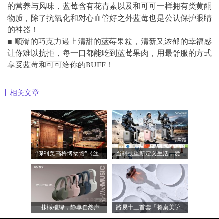
的营养与风味，蓝莓含有花青素以及和可可一样拥有类黄酮
物质，除了抗氧化和对心血管好之外蓝莓也是公认保护眼睛
的神器！
■ 顺滑的巧克力遇上清甜的蓝莓果粒，清新又浓郁的幸福感
让你难以抗拒，每一口都能吃到蓝莓果肉，用最舒服的方式
享受蓝莓和可可给你的BUFF！
相关文章
“保利美高梅博物馆”《丝路》大展最后
当科技重新定义生活，爱尔威Airwheel正在
一抹橄榄绿，静享自然声 索尼WH-1000XM6橄
路易十三首套「餐桌美学」系列正式揭晓