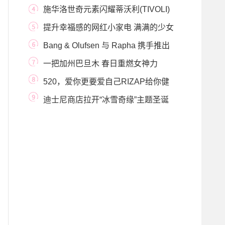
商大会 新IP、新事业、
施华洛世奇元素闪耀蒂沃利(TIVOLI)
圣诞庆典
提升幸福感的网红小家电 满满的少女
心
Bang & Olufsen 与 Rapha 携手推出
限量款 Beoplay E8
一把加州巴旦木 春日重燃女神力
520，爱你更要爱自己RIZAP给你健
康宠爱
迪士尼商店拉开“冰雪奇缘”主题圣诞
季帷幕