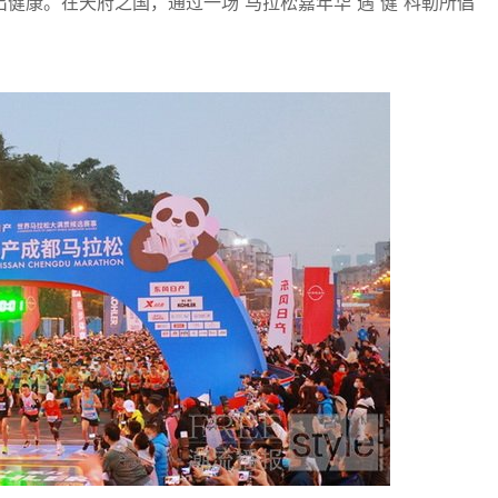
健康。在天府之国，通过一场“马拉松嘉年华”遇“健”科勒所倡