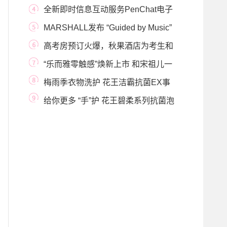
方美学
全新即时信息互动服务PenChat电子
礼宾司服务 以一
MARSHALL发布 “Guided by Music”
指南：是一场朝圣，
高考房预订火爆，秋果酒店为考生和
家长提供多
“乐而雅零触感”焕新上市 和宋祖儿一
起趣享“
梅雨季衣物洗护 花王洁霸抗菌EX事
半功倍
给你更多 “手”护 花王碧柔系列抗菌泡
泡洗手液