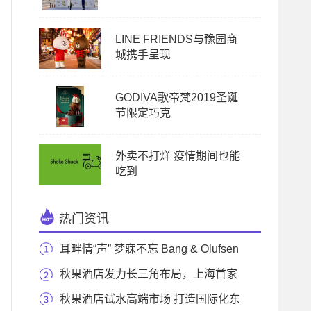
LINE FRIENDS与豫园商
城携手呈现
GODIVA歌帝梵2019圣诞
节限定巧克
外卖不打烊 疫情期间也能
吃到
热门资讯
耳畔情“声” 梦寐不忘 Bang & Olufsen
甄选情人节
秋果酒店发力长三角布局，上海首家
门店正式开
秋果酒店试水高端市场 打造国际化东