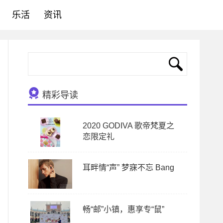
乐活
资讯
精彩导读
2020 GODIVA 歌帝梵夏之
恋限定礼
耳畔情“声” 梦寐不忘 Bang
畅“邮”小镇，惠享专“鼠”