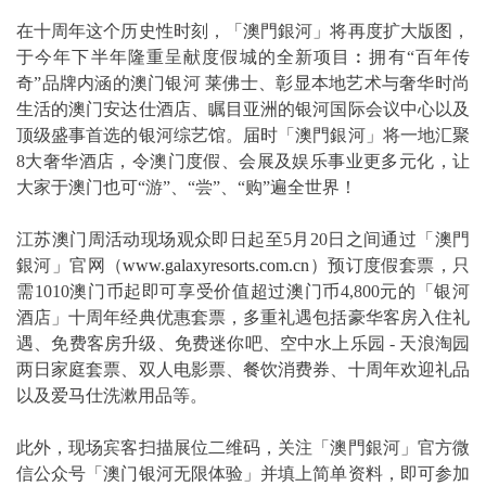
在十周年这个历史性时刻，「澳門銀河」将再度扩大版图，
于今年下半年隆重呈献度假城的全新项目︰拥有“百年传
奇”品牌内涵的澳门银河 莱佛士、彰显本地艺术与奢华时尚
生活的澳门安达仕酒店、瞩目亚洲的银河国际会议中心以及
顶级盛事首选的银河综艺馆。届时「澳門銀河」将一地汇聚
8大奢华酒店，令澳门度假、会展及娱乐事业更多元化，让
大家于澳门也可“游”、“尝”、“购”遍全世界！
江苏澳门周活动现场观众即日起至5月20日之间通过「澳門
銀河」官网（
www.galaxyresorts.com.cn
）预订度假套票，只
需1010澳门币起即可享受价值超过澳门币4,800元的「银河
酒店」十周年经典优惠套票，多重礼遇包括豪华客房入住礼
遇、免费客房升级、免费迷你吧、空中水上乐园 - 天浪淘园
两日家庭套票、双人电影票、餐饮消费券、十周年欢迎礼品
以及爱马仕洗漱用品等。
此外，现场宾客扫描展位二维码，关注「澳門銀河」官方微
信公众号「澳门银河无限体验」并填上简单资料，即可参加