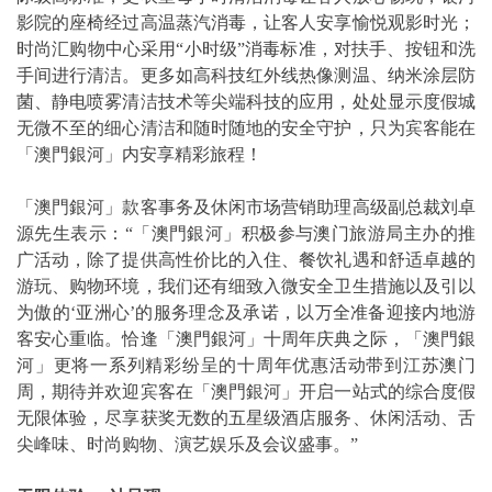
影院的座椅经过高温蒸汽消毒，让客人安享愉悦观影时光；
时尚汇购物中心采用“小时级”消毒标准，对扶手、按钮和洗
手间进行清洁。更多如高科技红外线热像测温、纳米涂层防
菌、静电喷雾清洁技术等尖端科技的应用，处处显示度假城
无微不至的细心清洁和随时随地的安全守护，只为宾客能在
「澳門銀河」内安享精彩旅程！
「澳門銀河」款客事务及休闲市场营销助理高级副总裁刘卓
源先生表示：“「澳門銀河」积极参与澳门旅游局主办的推
广活动，除了提供高性价比的入住、餐饮礼遇和舒适卓越的
游玩、购物环境，我们还有细致入微安全卫生措施以及引以
为傲的‘亚洲心’的服务理念及承诺，以万全准备迎接内地游
客安心重临。恰逢「澳門銀河」十周年庆典之际，「澳門銀
河」更将一系列精彩纷呈的十周年优惠活动带到江苏澳门
周，期待并欢迎宾客在「澳門銀河」开启一站式的综合度假
无限体验，尽享获奖无数的五星级酒店服务、休闲活动、舌
尖峰味、时尚购物、演艺娱乐及会议盛事。”