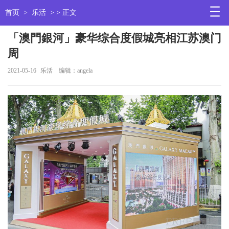
首页
>
乐活
> > 正文
「澳門銀河」豪华综合度假城亮相江苏澳门
周
2021-05-16
乐活
编辑：angela