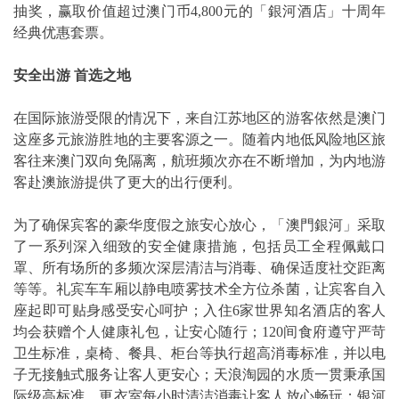
抽奖，赢取价值超过澳门币4,800元的「銀河酒店」十周年
经典优惠套票。
安全出游
首选之地
在国际旅游受限的情况下，来自江苏地区的游客依然是澳门
这座多元旅游胜地的主要客源之一。随着内地低风险地区旅
客往来澳门双向免隔离，航班频次亦在不断增加，为内地游
客赴澳旅游提供了更大的出行便利。
为了确保宾客的豪华度假之旅安心放心，「澳門銀河」采取
了一系列深入细致的安全健康措施，包括员工全程佩戴口
罩、所有场所的多频次深层清洁与消毒、确保适度社交距离
等等。礼宾车车厢以静电喷雾技术全方位杀菌，让宾客自入
座起即可贴身感受安心呵护；入住6家世界知名酒店的客人
均会获赠个人健康礼包，让安心随行；120间食府遵守严苛
卫生标准，桌椅、餐具、柜台等执行超高消毒标准，并以电
子无接触式服务让客人更安心；天浪淘园的水质一贯秉承国
际级高标准，更衣室每小时清洁消毒让客人放心畅玩；银河