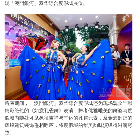
观「澳門銀河」豪华综合度假城展位。
路演期间，「澳門銀河」豪华综合度假城还为现场观众呈献
精彩绝伦的《如意孔雀舞》表演；舞者优雅唯美的舞姿与度
假城内随处可见象征吉祥与幸运的孔雀元素，及金碧辉煌的
辉煌建筑装饰遥相呼应，将度假城的华美韵味演绎得淋漓尽
致。