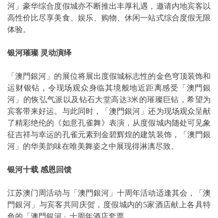
河」豪华综合度假城亦不断推出丰厚礼遇，邀请内地宾客以
高性价比尽享美食、娱乐、购物、休闲一站式综合度假无限
体验。
银河璀璨
灵动演绎
「澳門銀河」的展位将展出度假城标志性的金色穹顶装饰和
运财银钻，令现场观众身临其境般地近距离感受「澳門銀
河」的恢弘气派以及钻石大堂高达3米的璀璨巨钻，希望为
宾客带来好运。与此同时，「澳門銀河」还为现场观众呈献
了精彩绝伦的《如意孔雀舞》表演，从度假城内随处可见象
征吉祥与幸运的孔雀元素到金碧辉煌的建筑装饰，「澳門銀
河」的华美韵味在唯美舞姿之中展现得淋漓尽致。
银河十载
感恩回馈
江苏澳门周活动与「澳門銀河」十周年活动适逢其会，「澳
門銀河」与宾客共同庆贺，度假城内的5家酒店献上各具特
色的「澳門銀河」十周年酒店套票。