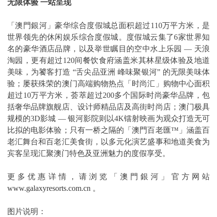
无限体验
一站呈现
「澳門銀河」豪华综合度假城总面积超过110万平方米，是
世界领先的休闲娱乐综合度假城。度假城云集了6家世界知
名的豪华酒店品牌，以及举世瞩目的空中水上乐园 — 天浪
淘园，更有超过120间餐饮食府涵盖米其林星级体验及地道
美味，为饕客打造 “舌尖品亚洲 峰味聚银河” 的无限美味体
验；屡获殊荣的澳门高端购物热点「时尚汇」购物中心面积
超过10万平方米，荟萃超过200多个国际时尚豪华品牌，包
括奢华品牌旗舰店、设计师精品店及高街时尚店；澳门极具
规模的3D影城 — 银河影院则以4K镭射映画为观众打造无可
比拟的电影体验；只有一桥之隔的「澳門百老匯™」涵盖百
老汇舞台和百老汇美食街，以多元化演艺盛事和地道美食为
宾客呈现汇聚澳门特色及亚洲魅力的度假享受。
更多优惠详情，请浏览「澳門銀河」官方网站
www.galaxyresorts.com.cn
。
图片说明：