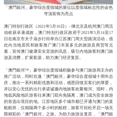
「澳門銀河」豪华综合度假城的展位以度假城标志性的金色
穹顶装饰为亮点
澳门特别行政区（2021年5月16日）- 继北京及杭州澳门周活
动收获卓著成效，澳门特别行政区政府于2021年5月14至17
日在南京市夫子庙步行街举办江苏澳门周大型路演活动，借
此向当地居民和旅客推广澳门丰富多元的旅游及商贸等元
素，宣传澳门健康安全宜游的讯息，吸引内地旅客到澳门旅
游及消费，扩展客源，助力澳门经济复苏。
「澳門銀河™」豪华综合度假城积极参与澳门旅游局主办的
推广活动，同时欣逢「澳門銀河」豪华综合度假城十周年志
庆，推出一系列精彩优惠和活动，感恩回馈宾客们的厚爱，
并以安心无忧的出行承诺诚邀内地旅客欢聚银河。现时，内
地低风险地区游客往来澳门双向免隔离，澳门成为安全旅游
的首选出境目的地。江苏地区多个城市都已开通与澳门的直
航航班，仅相隔两个多小时的航程，旅客可轻松开启一场无
限精彩的「澳門銀河」之旅。为助力旅游业复苏，「澳門銀