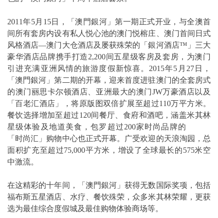
2011年5月15日，「澳門銀河」第一期正式开业，与全澳首
间所有套房内设有私人悦心池的澳门悦榕庄、澳门首间日式
风格酒店—澳门大仓酒店及屡获殊荣的「銀河酒店™」三大
豪华酒店品牌携手打造2,200间五星级客房及套房，为澳门
引进充满亚洲风情的旅游度假新惊喜。2015年5月27日，
「澳門銀河」第二期的开幕，迎来首度进驻澳门的全套房式
的澳门丽思卡尔顿酒店、亚洲最大的澳门JW万豪酒店以及
「百老汇酒店」，将原版图双倍扩展至超过110万平方米。
餐饮选择增加至超过120间餐厅、食府和酒吧，涵盖米其林
星级体验及地道美食，包罗超过200家时尚品牌的
「时尚汇」购物中心也正式开幕。广受欢迎的天浪淘园，总
面积扩充至超过75,000平方米，增设了全球最长的575米空
中激流。
在这精彩的十年间，「澳門銀河」获得无数国际奖项，包括
福布斯五星酒店、水疗、餐饮殊荣，众多米其林荣耀，更获
选为最佳综合度假城及最佳购物体验商场等。