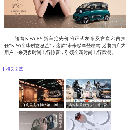
随着KiWi EV新车抢先价的正式发布及官宣宋茜担
任“KiWi全球创意总监”，这款“未来感摩登座驾”必将为广大
用户带来更多时尚出行惊喜，引领全新时尚出行风潮。
相关文章
“保利美高梅博物馆”《丝路》大展最后
当科技重新定义生活，爱尔威Airwheel正在