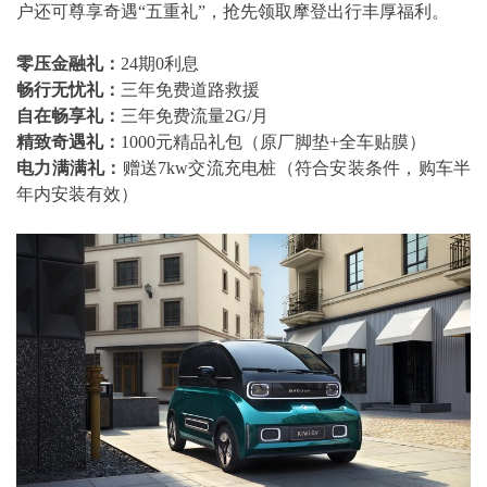
户还可尊享奇遇“五重礼”，抢先领取摩登出行丰厚福利。
零压金融礼：
24期0利息
畅行无忧礼：
三年免费道路救援
自在畅享礼：
三年免费流量2G/月
精致奇遇礼：
1000元精品礼包（原厂脚垫+全车贴膜）
电力满满礼：
赠送7kw交流充电桩（符合安装条件，购车半
年内安装有效）