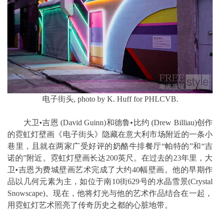
电子街头, photo by K. Huff for PHLCVB.
大卫•吉恩 (David Guinn)和德鲁•比约 (Drew Billiau)创作
的霓虹灯壁画《电子街头》隐藏在意大利市场附近的一条小
巷里，且就在两家广受好评的奶酪牛排餐厅“帕特的”和“吉
诺的”附近。霓虹灯壁画长达200英尺。在过去的23年里，大
卫•吉恩为费城壁画艺术完成了大约40幅壁画。他的早期作
品以几何元素为主，如位于南10街629号的水晶雪景(Crystal
Snowscape)。现在，他将灯光与他的艺术作品结合在一起，
用霓虹灯艺术照亮了传奇历史之都的心脏地带。