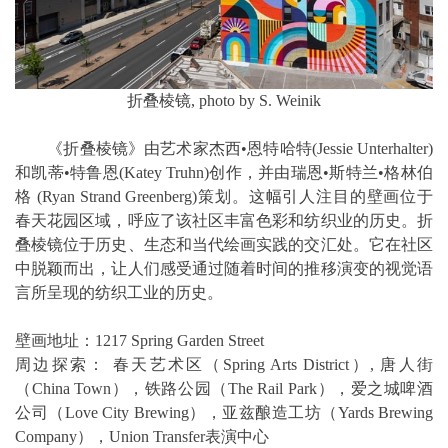
折叠棱镜, photo by S. Weinik
《折叠棱镜》由艺术家杰西•恩特哈特(Jessie Unterhalter)
和凯蒂•特鲁恩(Katey Truhn)创作，并由瑞恩•斯特兰•格林伯
格 (Ryan Strand Greenberg)策划。这幅引人注目的壁画位于
春天花园区域，呼应了该社区丰富色彩和纺织业的历史。折
叠棱镜位于历史、生态和当代绘画实践的交汇处。它在社区
中脱颖而出，让人们感受通过随着时间的推移演变的视觉语
言所呈现的纺织工业的历史。
壁画地址：1217 Spring Garden Street
周边探索： 春天艺术区（Spring Arts District）, 唐人街
（China Town），铁路公园（The Rail Park），爱之城啤酒
公司（Love City Brewing），亚兹酿造工坊（Yards Brewing
Company），Union Transfer表演中心