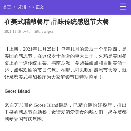
首页
>
乐活
> > 正文
在美式精酿餐厅 品味传统感恩节大餐
2021-11-16
乐活
编辑：angela
【上海，2021年11月25日】每年11月的最后一个星期四，是
美国的感恩节，在这仅次于圣诞的重大日子，火鸡是美国餐
桌上的一道传统主菜。与南瓜派、蔓越莓甜点和自制美酒一
起，点燃欢愉的节日气氛。在哪儿可以吃到感恩节大餐，就
让魔都美式精酿餐厅为大家解锁节日特别菜单！
Goose Island
来自芝加哥的Goose Island鹅岛，已精心装扮好餐厅，推出
丰盛的感恩节自助餐，邀请爱酒爱美食的鹅友们一起在魔都
感受异国节庆氛围。