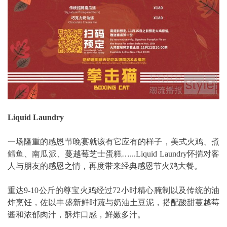
Liquid Laundry
一场隆重的感恩节晚宴就该有它应有的样子，美式火鸡、煮
鳕鱼、南瓜派、蔓越莓芝士蛋糕…...Liquid Laundry怀揣对客
人与朋友的感恩之情，再度带来经典感恩节火鸡大餐。
重达9-10公斤的尊宝火鸡经过72小时精心腌制以及传统的油
炸烹饪，佐以丰盛新鲜时蔬与奶油土豆泥，搭配酸甜蔓越莓
酱和浓郁肉汁，酥炸口感，鲜嫩多汁。