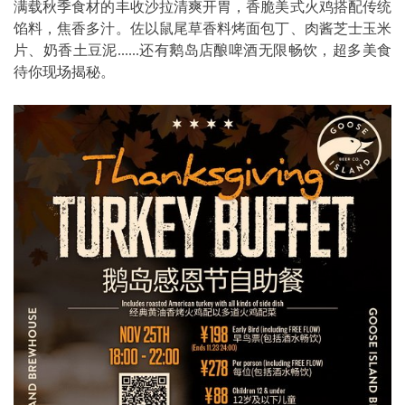
满载秋季食材的丰收沙拉清爽开胃，香脆美式火鸡搭配传统
馅料，焦香多汁。佐以鼠尾草香料烤面包丁、肉酱芝士玉米
片、奶香土豆泥......还有鹅岛店酿啤酒无限畅饮，超多美食
待你现场揭秘。