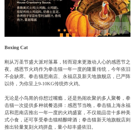
Boxing Cat
刚从万圣节盛大派对落幕，转而迎来更激动人心的感恩节之
夜。感恩节火鸡作为拳击猫一年一度的隆重传统，今年依旧
不会缺席。拳击猫思南店、永福店及新天地旗舰店，已严阵
以待，为你呈上9-10KG传统炸火鸡。
无论是小鸟胃的你想过嘴瘾，还是热闹欢聚的多人聚餐，拳
击猫一次提供多种就餐选择：感恩节当晚，拳击猫上海永福
店和思南店推出一年一度的火鸡盛宴，不仅能品尝十多种美
式小食，还可享受拳击猫精酿啤酒；拳击猫新天地旗舰店则
推出轻量复刻火鸡拼盘，量小却丰盛依旧。