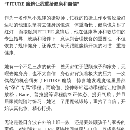
“FITURE 魔镜让我重拾健康和自信”
作为一名作息不规律的摄影师，忙碌的拍摄工作令曾经爱好
运动的他难以坚持去健身房锻炼，体重渐长，健康也亮起了
红灯，而接触到FITURE 魔镜后，他在健康导师和教练们的
专业指导、鼓励和陪伴下，意识到合理饮食的重要性，不但
恢复了规律健身，还养成了每天跟随魔镜开练的习惯，重拾
健康。
她有一个不足三岁的孩子，整天都忙于照顾孩子和家务，无
暇去健身房，也不太自信，身心都背负着极大的压力；一次
偶然的机会得知了FITURE 魔镜，惊喜地发现魔镜里居然
有“孕产专属”课程，而瑜伽、拉伸等轻运动课程能让她彻底
放松，Barre、普拉提等课程能纠正体态、提升气质，并且
居家就能随时练习，她迷上了用魔镜锻炼，重拾了自信，开
始认真化妆、精心打扮。
无论是整日奔波在外的上班一族，还是要兼顾孩子与家务的
宝妈，都能通过FITURE 魔镜找回健康与自信，养成良好的