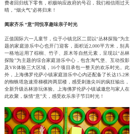
费者回归线下零售，积极响应政府的号召，我们相信雨过天
晴，“烟火气”必将归来！
阖家齐乐 “意”同悦享趣味亲子时光
正值国际六一儿童节，位于小镇北区二层以“丛林探险”为主
题的家庭游乐中心也开门迎客，面积近2,000平方米，别具
一格地运用了棕榈、竹子、原木等自然元素，呈现以“丛林
探险”为主题的综合家庭游乐中心，包含淘气堡、互动投影
及VR体验三大区域，16个项目承包一整天的欢乐时光。此
外，上海佛罗伦萨小镇家庭游乐中心内还配备了长达15.2米
的蜘蛛塔急速滑梯横跨两层楼，感受刺激尖叫的疯狂输出，
全新升级丛林游玩体验。上海佛罗伦萨小镇诚邀您与家人在
此欢聚，纵情“意”天，感受欢乐亲子节日时光！