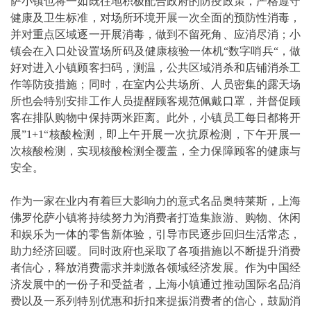
萨小镇也将一如既往地积极配合政府的防疫政策，严格遵守
健康及卫生标准，对场所环境开展一次全面的预防性消毒，
并对重点区域逐一开展消毒，做到不留死角、应消尽消；小
镇会在入口处设置场所码及健康核验一体机“数字哨兵“，做
好对进入小镇顾客扫码，测温，公共区域消杀和店铺消杀工
作等防疫措施；同时，在室内公共场所、人员密集的露天场
所也会特别安排工作人员提醒顾客规范佩戴口罩，并督促顾
客在排队购物中保持两米距离。此外，小镇员工每日都将开
展”1+1“核酸检测，即上午开展一次抗原检测，下午开展一
次核酸检测，实现核酸检测全覆盖，全力保障顾客的健康与
安全。
作为一家在业内有着巨大影响力的意式名品奥特莱斯，上海
佛罗伦萨小镇将持续努力为消费者打造集旅游、购物、休闲
和娱乐为一体的零售新体验，引导市民逐步回归生活常态，
助力经济回暖。同时政府也采取了各项措施以不断提升消费
者信心，释放消费需求并刺激各领域经济发展。作为中国经
济发展中的一份子和受益者，上海小镇通过推动国际名品消
费以及一系列特别优惠和折扣来提振消费者的信心，鼓励消