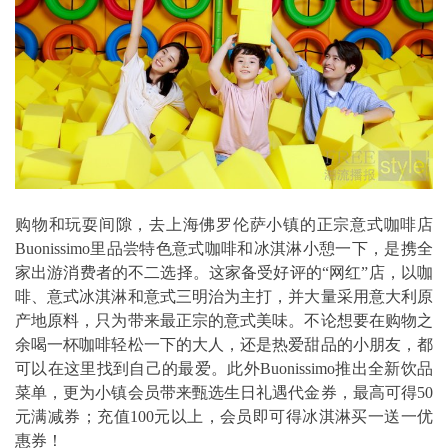
购物和玩耍间隙，去上海佛罗伦萨小镇的正宗意式咖啡店
Buonissimo里品尝特色意式咖啡和冰淇淋小憩一下，是携全
家出游消费者的不二选择。这家备受好评的“网红”店，以咖
啡、意式冰淇淋和意式三明治为主打，并大量采用意大利原
产地原料，只为带来最正宗的意式美味。不论想要在购物之
余喝一杯咖啡轻松一下的大人，还是热爱甜品的小朋友，都
可以在这里找到自己的最爱。此外Buonissimo推出全新饮品
菜单，更为小镇会员带来甄选生日礼遇代金券，最高可得50
元满减券；充值100元以上，会员即可得冰淇淋买一送一优
惠券！