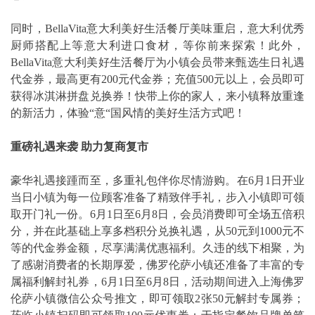
同时，BellaVita意大利美好生活餐厅美味重启，意大利优秀
厨师搭配上等意大利进口食材，等你前来探索！此外，
BellaVita意大利美好生活餐厅为小镇会员带来甄选生日礼遇
代金券，最高更有200元代金券；充值500元以上，会员即可
获得冰淇淋拼盘兑换券！快带上你的家人，来小镇释放重逢
的新活力，体验“意“国风情的美好生活方式吧！
重磅礼遇来袭 助力复商复市
豪华礼遇接踵而至，多重礼包伴你尽情游购。在6月1日开业
当日小镇为每一位顾客准备了精致伴手礼，步入小镇即可领
取开门礼一份。6月1日至6月8日，会员消费即可全场五倍积
分，并在此基础上享多档积分兑换礼遇，从50元到1000元不
等的代金券金额，尽享满满优惠福利。久违的线下相聚，为
了感谢消费者的长期厚爱，佛罗伦萨小镇还准备了丰富的专
属福利解封礼券，6月1日至6月8日，活动期间进入上海佛罗
伦萨小镇微信公众号推文，即可领取2张50元解封专属券；