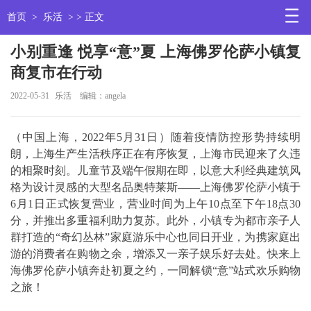
首页
>
乐活
> > 正文
小别重逢 悦享“意”夏 上海佛罗伦萨小镇复
商复市在行动
2022-05-31
乐活
编辑：angela
（中国上海，2022年5月31日）随着疫情防控形势持续明
朗，上海生产生活秩序正在有序恢复，上海市民迎来了久违
的相聚时刻。儿童节及端午假期在即，以意大利经典建筑风
格为设计灵感的大型名品奥特莱斯——上海佛罗伦萨小镇于
6月1日正式恢复营业，营业时间为上午10点至下午18点30
分，并推出多重福利助力复苏。此外，小镇专为都市亲子人
群打造的“奇幻丛林”家庭游乐中心也同日开业，为携家庭出
游的消费者在购物之余，增添又一亲子娱乐好去处。快来上
海佛罗伦萨小镇奔赴初夏之约，一同解锁“意”站式欢乐购物
之旅！