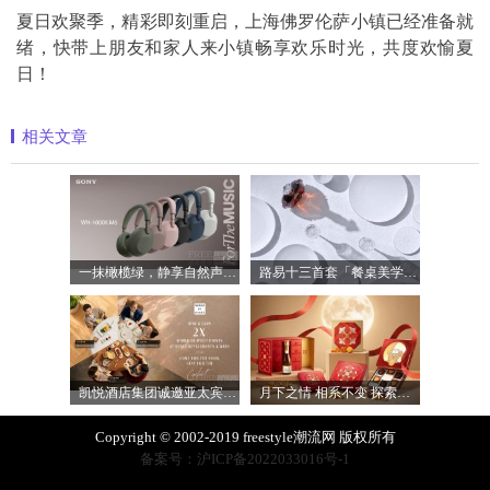
夏日欢聚季，精彩即刻重启，上海佛罗伦萨小镇已经准备就
绪，快带上朋友和家人来小镇畅享欢乐时光，共度欢愉夏
日！
相关文章
一抹橄榄绿，静享自然声 索尼WH-1000XM6橄
路易十三首套「餐桌美学」系列正式揭晓
凯悦酒店集团诚邀亚太宾客共享日常餐饮
月下之情 相系不变 探索半岛精品店 202
Copyright © 2002-2019 freestyle潮流网 版权所有
备案号：沪ICP备2022033016号-1