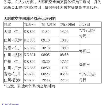
务等。在人力方面，大韩航空全面支持休假员工返岗，并为
返岗员工提供相应培训，确保持续为乘客提供高质量服务。
大韩航空中国地区航班运营时刻
航线
航班号
起飞时间
到达时间
运营日
*7/19日起
天津 - 仁川
KE 806
11:30
14:20
每周二
仁川 - 天津
KE 805
09:10
10:10
沈阳 - 仁川
KE 832
10:15
13:15
每周五
仁川 - 沈阳
KE 831
08:05
08:55
广州 - 仁川
KE 866
13:20
17:55
每周三
仁川 - 广州
KE 865
08:50
11:30
香港-仁川
KE608
00:25
05:05
* 7/20日起
每日
仁川-香港
KE607
19:45
22:30
* 出发、到达时间均为当地时间